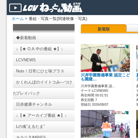
ホーム
> 番組・写真一覧(関連映像・写真)
新着順
◆新着動画
↓【★ O.A.中の番組 ★】↓
LCVNEWS
Nuts！日常にひと味プラス
川岸学園整備事業 認定こど
も園建…
かくれんぼのイイトコみ―つけ
川岸学園整備事業 認…
テーマ LCVNEWS
た
プレイバック
再生時間 00:01:51
再生回数 7
日赤健康チャンネル
登録日 2026/08/07
↓【★ アーカイブ番組 ★】↓
Lの魂”えるたま”
キラリJUMPIES