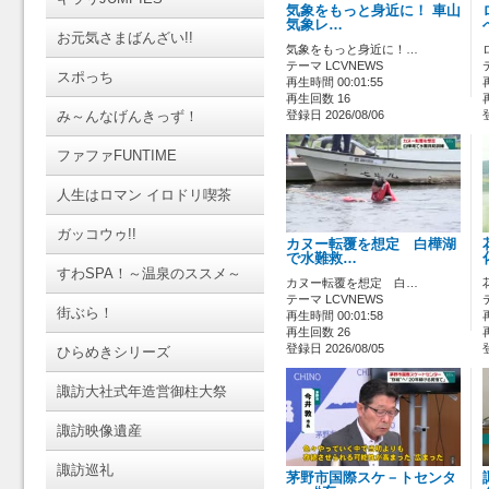
気象をもっと身近に！ 車山
気象レ…
お元気さまばんざい!!
気象をもっと身近に！…
テーマ LCVNEWS
スポっち
再生時間 00:01:55
再生回数 16
み～んなげんきっず！
登録日 2026/08/06
ファファFUNTIME
人生はロマン イロドリ喫茶
ガッコウゥ!!
カヌー転覆を想定 白樺湖
で水難救…
すわSPA！～温泉のススメ～
カヌー転覆を想定 白…
テーマ LCVNEWS
街ぶら！
再生時間 00:01:58
再生回数 26
登録日 2026/08/05
ひらめきシリーズ
諏訪大社式年造営御柱大祭
諏訪映像遺産
諏訪巡礼
茅野市国際スケ－トセンタ