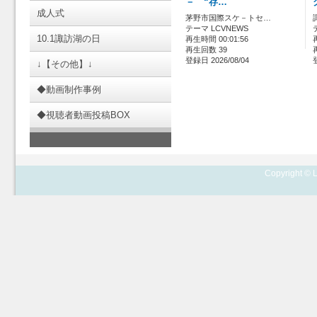
－ “存…
成人式
茅野市国際スケ－トセ…
テーマ LCVNEWS
10.1諏訪湖の日
再生時間 00:01:56
再生回数 39
登録日 2026/08/04
↓【その他】↓
◆動画制作事例
◆視聴者動画投稿BOX
Copyright © L