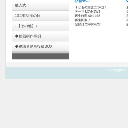
訪信金…
成人式
子どもの支援につなげ…
テーマ LCVNEWS
10.1諏訪湖の日
再生時間 00:01:35
再生回数 7
登録日 2026/07/27
↓【その他】↓
◆動画制作事例
◆視聴者動画投稿BOX
Copyright © L