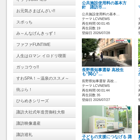
公共施設使用料の基本方
針 諏訪市…
お元気さまばんざい!!
公共施設使用料の基本…
テーマ LCVNEWS
スポっち
再生時間 00:01:45
再生回数 19
み～んなげんきっず！
登録日 2026/07/28
ファファFUNTIME
人生はロマン イロドリ喫茶
ガッコウゥ!!
長野県知事選挙 高校生
も“関心”…
すわSPA！～温泉のススメ～
長野県知事選挙 高校…
テーマ LCVNEWS
街ぶら！
再生時間 00:01:44
再生回数 35
登録日 2026/07/27
ひらめきシリーズ
諏訪大社式年造営御柱大祭
諏訪映像遺産
諏訪巡礼
子どもの支援につなげる 諏