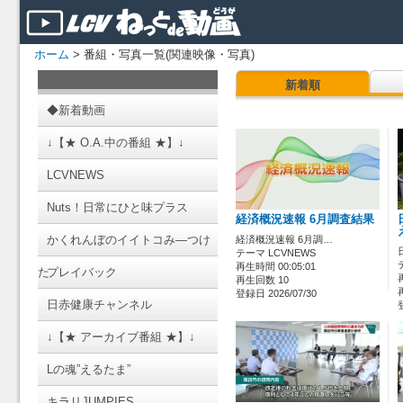
ホーム
> 番組・写真一覧(関連映像・写真)
新着順
◆新着動画
↓【★ O.A.中の番組 ★】↓
LCVNEWS
Nuts！日常にひと味プラス
経済概況速報 6月調査結果
かくれんぼのイイトコみ―つけ
経済概況速報 6月調…
テーマ LCVNEWS
再生時間 00:05:01
た
プレイバック
再生回数 10
登録日 2026/07/30
日赤健康チャンネル
↓【★ アーカイブ番組 ★】↓
Lの魂”えるたま”
キラリJUMPIES