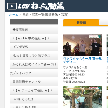
ホーム
> 番組・写真一覧(関連映像・写真)
新着順
◆新着動画
↓【★ O.A.中の番組 ★】↓
LCVNEWS
Nuts！日常にひと味プラス
ワクワクをもう一度 富士見
でディ…
かくれんぼのイイトコみ―つけ
ワクワクをもう一度 …
テーマ LCVNEWS
た
プレイバック
再生時間 00:02:13
再生回数 94
日赤健康チャンネル
登録日 2026/07/23
↓【★ アーカイブ番組 ★】↓
Lの魂”えるたま”
キラリJUMPIES