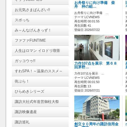
お舟祭りに向け準備 柴
舟 枠の組…
お元気さまばんざい!!
お舟祭りに向け準備 …
テーマ LCVNEWS
スポっち
再生時間 00:01:55
再生回数 41
み～んなげんきっず！
登録日 2026/07/22
ファファFUNTIME
人生はロマン イロドリ喫茶
ガッコウゥ!!
力作107点を展示 第６８
回茅野…
すわSPA！～温泉のススメ～
力作107点を展示 …
テーマ LCVNEWS
街ぶら！
再生時間 00:01:50
再生回数 13
登録日 2026/07/21
ひらめきシリーズ
諏訪大社式年造営御柱大祭
諏訪映像遺産
諏訪巡礼
創立９０周年の諏訪信用金