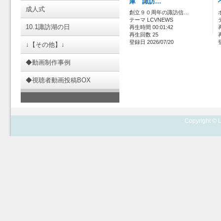
庫 諏訪…
成人式
創立９０周年の諏訪信…
テーマ LCVNEWS
10.1諏訪湖の日
再生時間 00:01:42
再生回数 25
登録日 2026/07/20
↓【その他】↓
◆動画制作事例
◆視聴者動画投稿BOX
Copyright © L