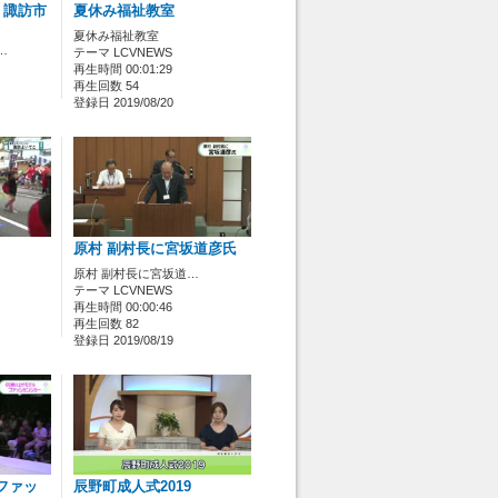
」諏訪市
夏休み福祉教室
夏休み福祉教室
…
テーマ LCVNEWS
再生時間 00:01:29
再生回数 54
登録日 2019/08/20
原村 副村長に宮坂道彦氏
原村 副村長に宮坂道…
テーマ LCVNEWS
再生時間 00:00:46
再生回数 82
登録日 2019/08/19
ファッ
辰野町成人式2019