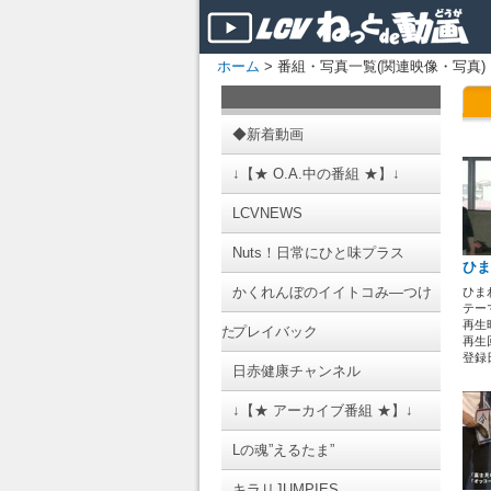
ホーム
> 番組・写真一覧(関連映像・写真)
◆新着動画
↓【★ O.A.中の番組 ★】↓
LCVNEWS
Nuts！日常にひと味プラス
ひま
かくれんぼのイイトコみ―つけ
ひま
テーマ
再生時
た
プレイバック
再生回
登録日 
日赤健康チャンネル
↓【★ アーカイブ番組 ★】↓
Lの魂”えるたま”
キラリJUMPIES