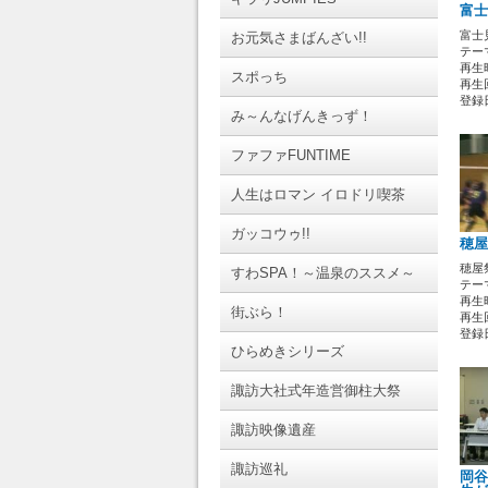
富士
富士
お元気さまばんざい!!
テーマ
再生時
スポっち
再生回
登録日 
み～んなげんきっず！
ファファFUNTIME
人生はロマン イロドリ喫茶
ガッコウゥ!!
穂屋
穂屋
すわSPA！～温泉のススメ～
テーマ
再生時
街ぶら！
再生回
登録日 
ひらめきシリーズ
諏訪大社式年造営御柱大祭
諏訪映像遺産
諏訪巡礼
岡谷