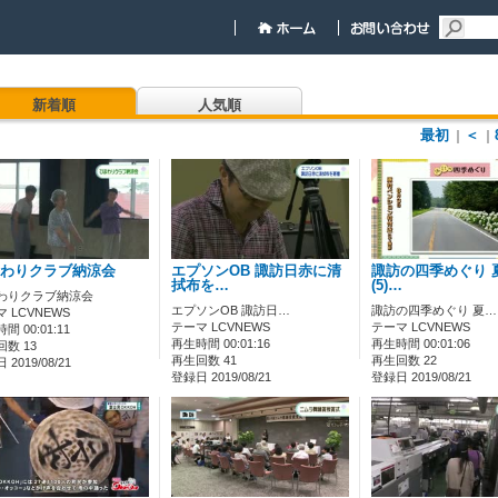
新着順
人気順
最初
＜
｜
｜
わりクラブ納涼会
エプソンOB 諏訪日赤に清
諏訪の四季めぐり 
拭布を…
(5)…
わりクラブ納涼会
エプソンOB 諏訪日…
諏訪の四季めぐり 夏…
 LCVNEWS
テーマ LCVNEWS
テーマ LCVNEWS
間 00:01:11
再生時間 00:01:16
再生時間 00:01:06
数 13
再生回数 41
再生回数 22
2019/08/21
登録日 2019/08/21
登録日 2019/08/21