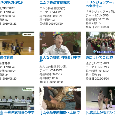
見OKKOH2019
ニムラ舞踏賞授賞式
「リケジョツアー
の会社を…
見OKKOH20…
ニムラ舞踏賞授賞式
「リケジョツアー」諏
 LCVNEWS
テーマ LCVNEWS
テーマ LCVNEWS
間 00:05:39
再生時間 00:01:21
再生時間 00:02:10
数 57
再生回数 93
再生回数 65
2019/08/21
登録日 2019/08/20
登録日 2019/08/20
祭体育祭
みんなの校歌 岡谷西部中学
諏訪よいてこ2019
校
祭体育祭
諏訪よいてこ2019
みんなの校歌 岡谷西…
 LCVNEWS
テーマ LCVNEWS
テーマ LCVNEWS
間 00:01:25
再生時間 00:05:52
再生時間 00:05:17
数 24
再生回数 56
再生回数 1286
2019/08/20
登録日 2019/08/20
登録日 2019/08/20
市 平和体験研修の中学
十五夜祭奉納相撲へ土俵づ
65歳以上がモデル 