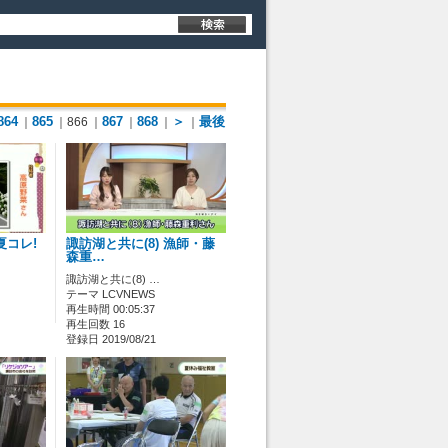
864
865
867
868
＞
最後
｜
｜866
｜
｜
｜
｜
夏コレ!
諏訪湖と共に(8) 漁師・藤
森重…
諏訪湖と共に(8) …
テーマ LCVNEWS
再生時間 00:05:37
再生回数 16
登録日 2019/08/21