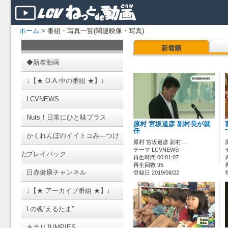
ホーム
> 番組・写真一覧(関連映像・写真)
新着順
◆新着動画
↓【★ O.A.中の番組 ★】↓
LCVNEWS
Nuts！日常にひと味プラス
原村 宮坂道彦 副村長が就
任
かくれんぼのイイトコみ―つけ
原村 宮坂道彦 副村…
テーマ LCVNEWS
た
プレイバック
再生時間 00:01:07
再生回数 95
日赤健康チャンネル
登録日 2019/08/22
↓【★ アーカイブ番組 ★】↓
Lの魂”えるたま”
キラリJUMPIES