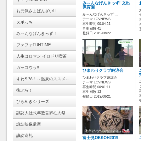
み～んなげんきっず! 文出
保育園
お元気さまばんざい!!
み～んなげんきっず!…
テーマ LCVNEWS
スポっち
再生時間 00:04:21
再生回数 41
み～んなげんきっず！
登録日 2019/08/22
ファファFUNTIME
人生はロマン イロドリ喫茶
ガッコウゥ!!
ひまわりクラブ納涼会
ひまわりクラブ納涼会
すわSPA！～温泉のススメ～
テーマ LCVNEWS
再生時間 00:01:11
街ぶら！
再生回数 13
登録日 2019/08/21
ひらめきシリーズ
諏訪大社式年造営御柱大祭
諏訪映像遺産
諏訪巡礼
富士見OKKOH2019