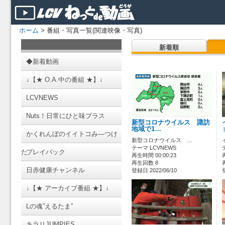
ホーム
> 番組・写真一覧(関連映像・写真)
新着順
◆新着動画
↓【★ O.A.中の番組 ★】↓
LCVNEWS
Nuts！日常にひと味プラス
新型コロナウイルス 諏訪
地域で1…
かくれんぼのイイトコみ―つけ
新型コロナウイルス …
テーマ LCVNEWS
た
プレイバック
再生時間 00:00:23
再生回数 8
日赤健康チャンネル
登録日 2022/06/10
↓【★ アーカイブ番組 ★】↓
Lの魂”えるたま”
キラリJUMPIES