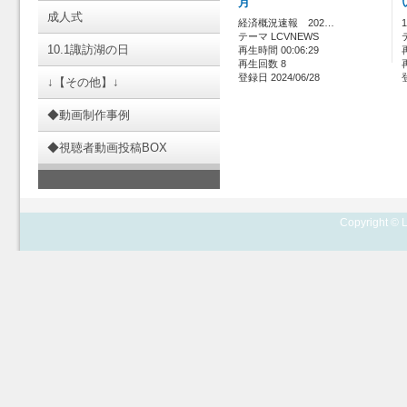
月
成人式
経済概況速報 202…
テーマ LCVNEWS
10.1諏訪湖の日
再生時間 00:06:29
再生回数 8
登録日 2024/06/28
↓【その他】↓
◆動画制作事例
◆視聴者動画投稿BOX
Copyright © L