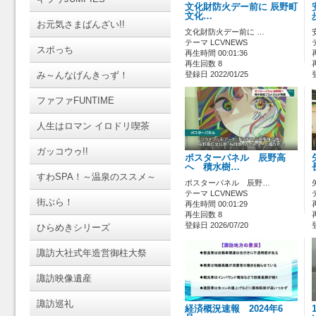
文化財防火デー前に 辰野町
文化…
お元気さまばんざい!!
文化財防火デー前に …
テーマ LCVNEWS
スポっち
再生時間 00:01:36
再生回数 8
み～んなげんきっず！
登録日 2022/01/25
ファファFUNTIME
人生はロマン イロドリ喫茶
ガッコウゥ!!
ポスターパネル 辰野高
へ 積水樹…
すわSPA！～温泉のススメ～
ポスターパネル 辰野…
テーマ LCVNEWS
街ぶら！
再生時間 00:01:29
再生回数 8
登録日 2026/07/20
ひらめきシリーズ
諏訪大社式年造営御柱大祭
諏訪映像遺産
諏訪巡礼
経済概況速報 2024年6