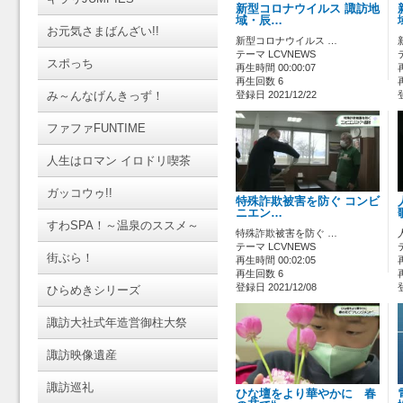
新型コロナウイルス 諏訪地
域・辰…
お元気さまばんざい!!
新型コロナウイルス …
テーマ LCVNEWS
スポっち
再生時間 00:00:07
再生回数 6
み～んなげんきっず！
登録日 2021/12/22
ファファFUNTIME
人生はロマン イロドリ喫茶
ガッコウゥ!!
特殊詐欺被害を防ぐ コンビ
ニエン…
すわSPA！～温泉のススメ～
特殊詐欺被害を防ぐ …
テーマ LCVNEWS
街ぶら！
再生時間 00:02:05
再生回数 6
登録日 2021/12/08
ひらめきシリーズ
諏訪大社式年造営御柱大祭
諏訪映像遺産
諏訪巡礼
ひな壇をより華やかに 春