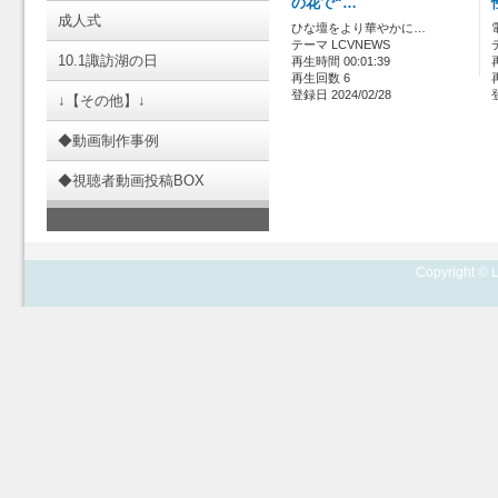
の花で“…
成人式
ひな壇をより華やかに…
テーマ LCVNEWS
10.1諏訪湖の日
再生時間 00:01:39
再生回数 6
登録日 2024/02/28
↓【その他】↓
◆動画制作事例
◆視聴者動画投稿BOX
Copyright © L