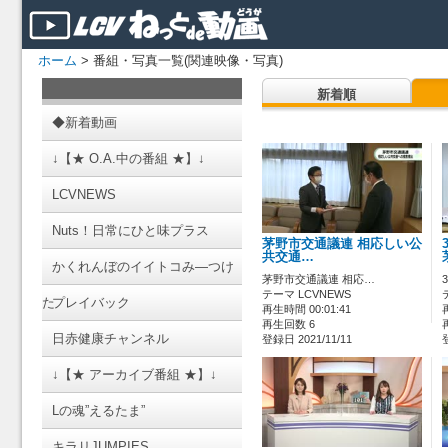
ホーム
> 番組・写真一覧(関連映像・写真)
新着順
◆新着動画
↓【★ O.A.中の番組 ★】↓
LCVNEWS
Nuts！日常にひと味プラス
茅野市交通議連 相応しい公
共交通…
かくれんぼのイイトコみ―つけ
茅野市交通議連 相応…
テーマ LCVNEWS
た
プレイバック
再生時間 00:01:41
再生回数 6
日赤健康チャンネル
登録日 2021/11/11
↓【★ アーカイブ番組 ★】↓
Lの魂”えるたま”
キラリJUMPIES