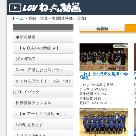
ホーム
> 番組・写真一覧(関連映像・写真)
新着順
◆新着動画
↓【★ O.A.中の番組 ★】↓
LCVNEWS
Nuts！日常にひと味プラス
これまでの成果を発揮 中学
3年生…
かくれんぼのイイトコみ―つけ
これまでの成果を発揮…
テーマ LCVNEWS
た
プレイバック
再生時間 00:01:47
再生回数 6195
日赤健康チャンネル
登録日 2023/07/12
↓【★ アーカイブ番組 ★】↓
Lの魂”えるたま”
キラリJUMPIES