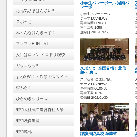
小学生バレーボール 湖南バ
レーボ…
お元気さまばんざい!!
小学生バレーボール …
テーマ LCVNEWS
スポっち
再生時間 00:03:06
再生回数 1958
み～んなげんきっず！
登録日 2019/07/26
ファファFUNTIME
人生はロマン イロドリ喫茶
ガッコウゥ!!
スポたま_全国目指し北信
越へ 東…
すわSPA！～温泉のススメ～
スポたま_全国目指し…
テーマ LCVNEWS
街ぶら！
再生時間 00:05:30
再生回数 1676
登録日 2023/01/30
ひらめきシリーズ
諏訪大社式年造営御柱大祭
諏訪映像遺産
諏訪巡礼
諏訪清陵高校 卒業式