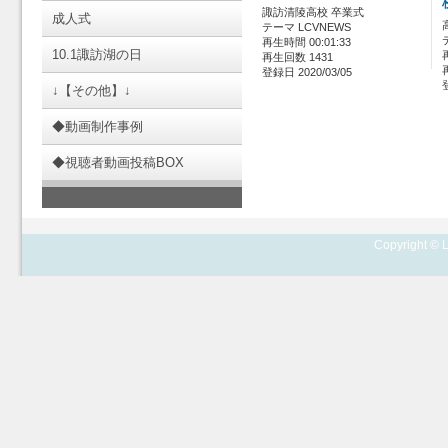
諏訪清陵高校 卒業式
成人式
テーマ LCVNEWS
再生時間 00:01:33
10.1諏訪湖の日
再生回数 1431
登録日 2020/03/05
↓【その他】↓
◆動画制作事例
◆視聴者動画投稿BOX
Copyright © L