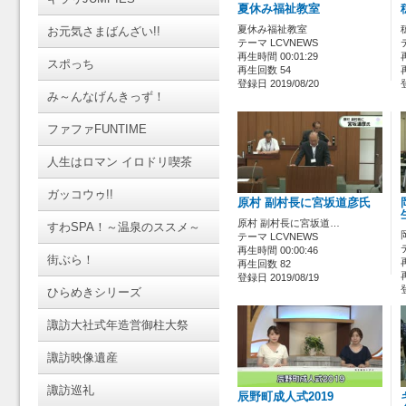
夏休み福祉教室
夏休み福祉教室
お元気さまばんざい!!
テーマ LCVNEWS
再生時間 00:01:29
スポっち
再生回数 54
登録日 2019/08/20
み～んなげんきっず！
ファファFUNTIME
人生はロマン イロドリ喫茶
ガッコウゥ!!
原村 副村長に宮坂道彦氏
原村 副村長に宮坂道…
すわSPA！～温泉のススメ～
テーマ LCVNEWS
再生時間 00:00:46
街ぶら！
再生回数 82
登録日 2019/08/19
ひらめきシリーズ
諏訪大社式年造営御柱大祭
諏訪映像遺産
諏訪巡礼
辰野町成人式2019