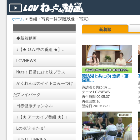
ホーム
> 番組・写真一覧(関連映像・写真)
新着順
◆新着動画
↓【★ O.A.中の番組 ★】↓
LCVNEWS
Nuts！日常にひと味プラス
諏訪湖と共に(8) 漁師・藤
森重…
かくれんぼのイイトコみ―つけ
諏訪湖と共に(8) …
テーマ LCVNEWS
た
プレイバック
再生時間 00:05:37
再生回数 16
日赤健康チャンネル
登録日 2019/08/21
↓【★ アーカイブ番組 ★】↓
Lの魂”えるたま”
キラリJUMPIES