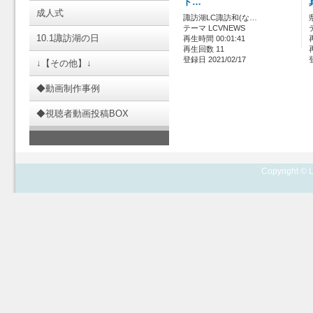
ト…
成人式
諏訪湖LC諏訪和(な…
テーマ LCVNEWS
10.1諏訪湖の日
再生時間 00:01:41
再生回数 11
登録日 2021/02/17
↓【その他】↓
◆動画制作事例
◆視聴者動画投稿BOX
Copyright © L