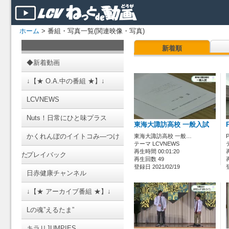
ホーム
> 番組・写真一覧(関連映像・写真)
新着順
◆新着動画
↓【★ O.A.中の番組 ★】↓
LCVNEWS
Nuts！日常にひと味プラス
東海大諏訪高校 一般入試
かくれんぼのイイトコみ―つけ
東海大諏訪高校 一般…
テーマ LCVNEWS
再生時間 00:01:20
た
プレイバック
再生回数 49
登録日 2021/02/19
日赤健康チャンネル
↓【★ アーカイブ番組 ★】↓
Lの魂”えるたま”
キラリJUMPIES