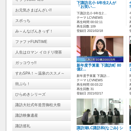
下諏訪北小 6年生2人が
「お笑い…
お元気さまばんざい!!
下諏訪北小 6年生2…
テーマ LCVNEWS
スポっち
再生時間 00:02:11
再生回数 109
み～んなげんきっず！
登録日 2021/02/18
ファファFUNTIME
人生はロマン イロドリ喫茶
ガッコウゥ!!
新年度予算案 下諏訪町 80
億2…
すわSPA！～温泉のススメ～
新年度予算案 下諏訪…
テーマ LCVNEWS
街ぶら！
再生時間 00:03:22
再生回数 31
登録日 2021/02/17
ひらめきシリーズ
諏訪大社式年造営御柱大祭
諏訪映像遺産
諏訪巡礼
諏訪湖LC諏訪和(なごみ) シ