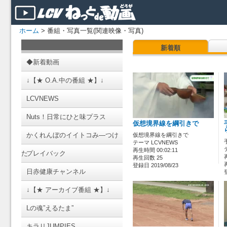
ホーム
> 番組・写真一覧(関連映像・写真)
新着順
◆新着動画
↓【★ O.A.中の番組 ★】↓
LCVNEWS
Nuts！日常にひと味プラス
仮想境界線を綱引きで
かくれんぼのイイトコみ―つけ
仮想境界線を綱引きで
テーマ LCVNEWS
再生時間 00:02:11
た
プレイバック
再生回数 25
登録日 2019/08/23
日赤健康チャンネル
↓【★ アーカイブ番組 ★】↓
Lの魂”えるたま”
キラリJUMPIES