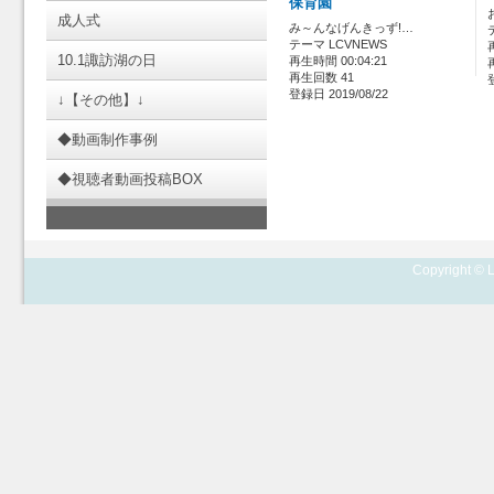
保育園
成人式
み～んなげんきっず!…
テーマ LCVNEWS
10.1諏訪湖の日
再生時間 00:04:21
再生回数 41
登録日 2019/08/22
↓【その他】↓
◆動画制作事例
◆視聴者動画投稿BOX
Copyright © L