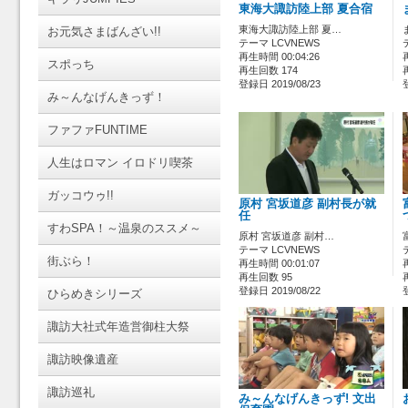
東海大諏訪陸上部 夏合宿
東海大諏訪陸上部 夏…
お元気さまばんざい!!
テーマ LCVNEWS
再生時間 00:04:26
スポっち
再生回数 174
登録日 2019/08/23
み～んなげんきっず！
ファファFUNTIME
人生はロマン イロドリ喫茶
ガッコウゥ!!
原村 宮坂道彦 副村長が就
任
すわSPA！～温泉のススメ～
原村 宮坂道彦 副村…
テーマ LCVNEWS
街ぶら！
再生時間 00:01:07
再生回数 95
登録日 2019/08/22
ひらめきシリーズ
諏訪大社式年造営御柱大祭
諏訪映像遺産
諏訪巡礼
み～んなげんきっず! 文出