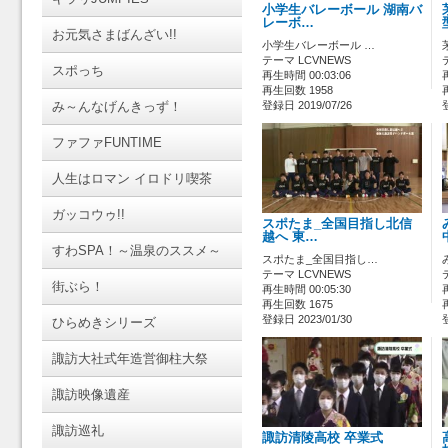
小学生バレーボール 湖南バ
レーボ…
お元気さまばんざい!!
小学生バレーボール …
テーマ LCVNEWS
スポっち
再生時間 00:03:06
再生回数 1958
み～んなげんきっず！
登録日 2019/07/26
ファファFUNTIME
人生はロマン イロドリ喫茶
ガッコウゥ!!
スポたま_全国目指し北信
越へ 東…
すわSPA！～温泉のススメ～
スポたま_全国目指し…
テーマ LCVNEWS
街ぶら！
再生時間 00:05:30
再生回数 1675
登録日 2023/01/30
ひらめきシリーズ
諏訪大社式年造営御柱大祭
諏訪映像遺産
諏訪巡礼
諏訪清陵高校 卒業式