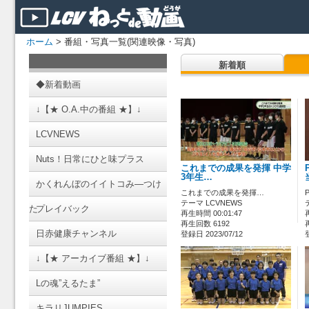
ホーム
> 番組・写真一覧(関連映像・写真)
新着順
◆新着動画
↓【★ O.A.中の番組 ★】↓
LCVNEWS
Nuts！日常にひと味プラス
これまでの成果を発揮 中学
3年生…
かくれんぼのイイトコみ―つけ
これまでの成果を発揮…
テーマ LCVNEWS
た
プレイバック
再生時間 00:01:47
再生回数 6192
日赤健康チャンネル
登録日 2023/07/12
↓【★ アーカイブ番組 ★】↓
Lの魂”えるたま”
キラリJUMPIES