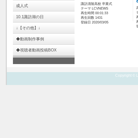
諏訪清陵高校 卒業式
成人式
テーマ LCVNEWS
再生時間 00:01:33
10.1諏訪湖の日
再生回数 1431
登録日 2020/03/05
↓【その他】↓
◆動画制作事例
◆視聴者動画投稿BOX
Copyright © L