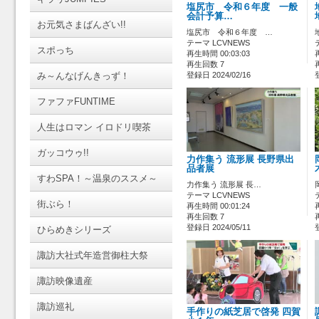
塩尻市 令和６年度 一般
会計予算…
お元気さまばんざい!!
塩尻市 令和６年度 …
テーマ LCVNEWS
スポっち
再生時間 00:03:03
再生回数 7
み～んなげんきっず！
登録日 2024/02/16
ファファFUNTIME
人生はロマン イロドリ喫茶
ガッコウゥ!!
力作集う 流形展 長野県出
品者展
すわSPA！～温泉のススメ～
力作集う 流形展 長…
テーマ LCVNEWS
街ぶら！
再生時間 00:01:24
再生回数 7
登録日 2024/05/11
ひらめきシリーズ
諏訪大社式年造営御柱大祭
諏訪映像遺産
諏訪巡礼
手作りの紙芝居で啓発 四賀