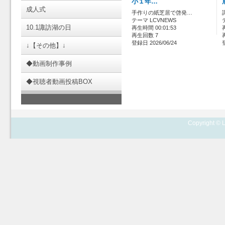
小１年…
成人式
手作りの紙芝居で啓発…
テーマ LCVNEWS
10.1諏訪湖の日
再生時間 00:01:53
再生回数 7
登録日 2026/06/24
↓【その他】↓
◆動画制作事例
◆視聴者動画投稿BOX
Copyright © L