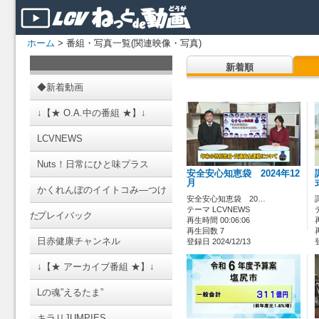
ホーム
> 番組・写真一覧(関連映像・写真)
新着順
◆新着動画
↓【★ O.A.中の番組 ★】↓
LCVNEWS
Nuts！日常にひと味プラス
安全安心知恵袋 2024年12
月
かくれんぼのイイトコみ―つけ
安全安心知恵袋 20…
テーマ LCVNEWS
た
プレイバック
再生時間 00:06:06
再生回数 7
日赤健康チャンネル
登録日 2024/12/13
↓【★ アーカイブ番組 ★】↓
Lの魂”えるたま”
キラリJUMPIES