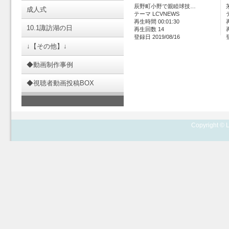
辰野町小野で親睦球技…
成人式
テーマ LCVNEWS
再生時間 00:01:30
10.1諏訪湖の日
再生回数 14
登録日 2019/08/16
↓【その他】↓
◆動画制作事例
◆視聴者動画投稿BOX
Copyright © L