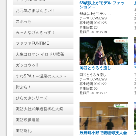
65歳以上がモデル ファッ
ション…
お元気さまばんざい!!
65歳以上がモデル …
テーマ LCVNEWS
スポっち
再生時間 00:01:25
再生回数 23
み～んなげんきっず！
登録日 2019/08/19
ファファFUNTIME
人生はロマン イロドリ喫茶
ガッコウゥ!!
岡谷とうろう流し
岡谷とうろう流し
すわSPA！～温泉のススメ～
テーマ LCVNEWS
再生時間 00:01:22
街ぶら！
再生回数 55
登録日 2019/08/17
ひらめきシリーズ
諏訪大社式年造営御柱大祭
諏訪映像遺産
諏訪巡礼
辰野町小野で親睦球技大会