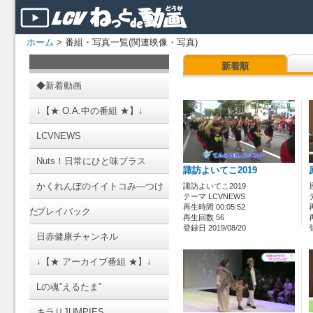
ホーム
> 番組・写真一覧(関連映像・写真)
新着順
◆新着動画
↓【★ O.A.中の番組 ★】↓
LCVNEWS
Nuts！日常にひと味プラス
諏訪よいてこ2019
かくれんぼのイイトコみ―つけ
諏訪よいてこ2019
テーマ LCVNEWS
再生時間 00:05:52
た
プレイバック
再生回数 56
登録日 2019/08/20
日赤健康チャンネル
↓【★ アーカイブ番組 ★】↓
Lの魂”えるたま”
キラリJUMPIES