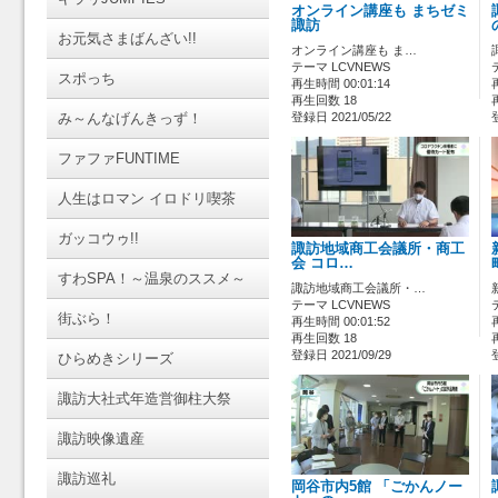
オンライン講座も まちゼミ
諏訪
お元気さまばんざい!!
オンライン講座も ま…
テーマ LCVNEWS
スポっち
再生時間 00:01:14
再生回数 18
み～んなげんきっず！
登録日 2021/05/22
ファファFUNTIME
人生はロマン イロドリ喫茶
ガッコウゥ!!
諏訪地域商工会議所・商工
会 コロ…
すわSPA！～温泉のススメ～
諏訪地域商工会議所・…
テーマ LCVNEWS
街ぶら！
再生時間 00:01:52
再生回数 18
登録日 2021/09/29
ひらめきシリーズ
諏訪大社式年造営御柱大祭
諏訪映像遺産
諏訪巡礼
岡谷市内5館 「ごかんノー