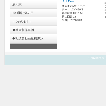
ト」の…
成人式
岡谷市内5館 「ごか…
テーマ LCVNEWS
10.1諏訪湖の日
再生時間 00:01:50
再生回数 18
登録日 2021/10/08
↓【その他】↓
◆動画制作事例
◆視聴者動画投稿BOX
Copyright © L