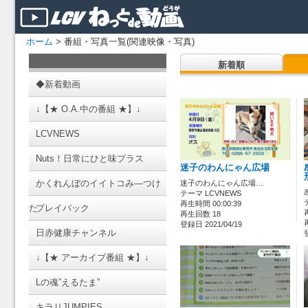
ホーム
> 番組・写真一覧(関連映像・写真)
新着順
◆新着動画
↓【★ O.A.中の番組 ★】↓
LCVNEWS
Nuts！日常にひと味プラス
迷子のわんにゃん広場
かくれんぼのイイトコみ―つけ
迷子のわんにゃん広場…
テーマ LCVNEWS
再生時間 00:00:39
た
プレイバック
再生回数 18
登録日 2021/04/19
日赤健康チャンネル
↓【★ アーカイブ番組 ★】↓
Lの魂”えるたま”
キラリJUMPIES