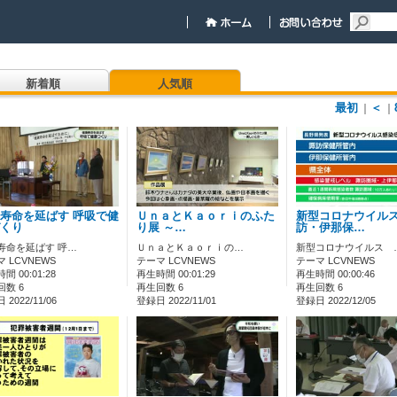
新着順
人気順
最初
＜
｜
｜
寿命を延ばす 呼吸で健
ＵｎａとＫａｏｒｉのふた
新型コロナウイル
くり
り展 ～…
訪・伊那保…
寿命を延ばす 呼…
ＵｎａとＫａｏｒｉの…
新型コロナウイルス 
 LCVNEWS
テーマ LCVNEWS
テーマ LCVNEWS
間 00:01:28
再生時間 00:01:29
再生時間 00:00:46
回数 6
再生回数 6
再生回数 6
2022/11/06
登録日 2022/11/01
登録日 2022/12/05