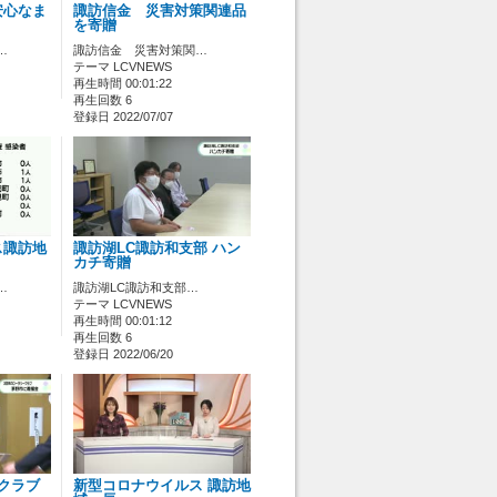
安心なま
諏訪信金 災害対策関連品
を寄贈
…
諏訪信金 災害対策関…
テーマ LCVNEWS
再生時間 00:01:22
再生回数 6
登録日 2022/07/07
ス諏訪地
諏訪湖LC諏訪和支部 ハン
カチ寄贈
…
諏訪湖LC諏訪和支部…
テーマ LCVNEWS
再生時間 00:01:12
再生回数 6
登録日 2022/06/20
クラブ
新型コロナウイルス 諏訪地