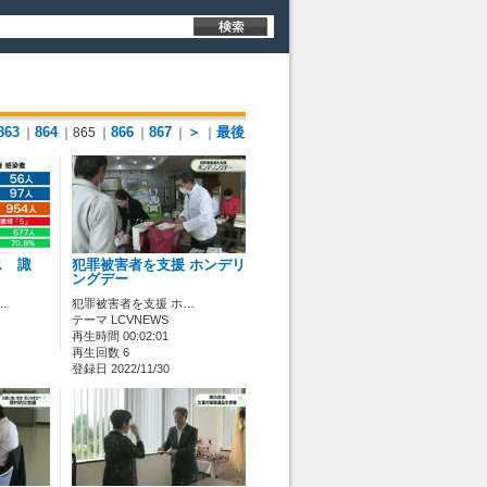
863
864
866
867
＞
最後
｜
｜865
｜
｜
｜
｜
ス 諏
犯罪被害者を支援 ホンデリ
ングデー
…
犯罪被害者を支援 ホ…
テーマ LCVNEWS
再生時間 00:02:01
再生回数 6
登録日 2022/11/30