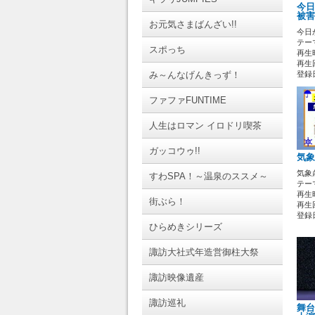
今日
被害
お元気さまばんざい!!
今日
テーマ
スポっち
再生時
再生
み～んなげんきっず！
登録日 
ファファFUNTIME
人生はロマン イロドリ喫茶
ガッコウゥ!!
気
気
すわSPA！～温泉のススメ～
テーマ
再生時
街ぶら！
再生
登録日 
ひらめきシリーズ
諏訪大社式年造営御柱大祭
諏訪映像遺産
諏訪巡礼
舞台