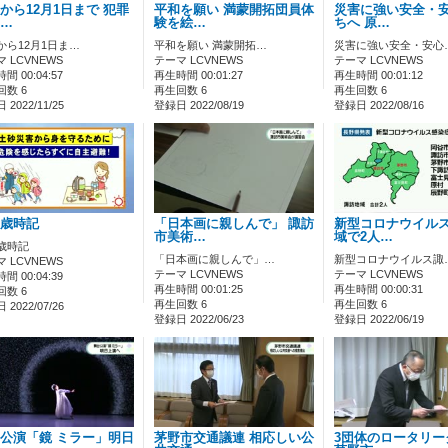
から12月1日まで 犯罪
平和を願い 満蒙開拓団員体
災害に強い安全・
…
験を絵…
ちへ 原…
から12月1日ま…
平和を願い 満蒙開拓…
災害に強い安全・安心
 LCVNEWS
テーマ LCVNEWS
テーマ LCVNEWS
間 00:04:57
再生時間 00:01:27
再生時間 00:01:12
回数 6
再生回数 6
再生回数 6
2022/11/25
登録日 2022/08/19
登録日 2022/08/16
象歳時記
「日本画に親しんで」 諏訪
新型コロナウイル
市美術…
域で2人…
象歳時記
「日本画に親しんで」…
新型コロナウイルス諏
 LCVNEWS
テーマ LCVNEWS
テーマ LCVNEWS
間 00:04:39
再生時間 00:01:25
再生時間 00:00:31
回数 6
再生回数 6
再生回数 6
2022/07/26
登録日 2022/06/23
登録日 2022/06/19
公演「鏡 ミラー」明日
茅野市交通議連 相応しい公
3団体のロータリー