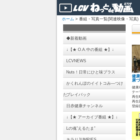
ホーム
> 番組・写真一覧(関連映像・写真)
◆新着動画
↓【★ O.A.中の番組 ★】↓
LCVNEWS
Nuts！日常にひと味プラス
健康
康づ
かくれんぼのイイトコみ―つけ
健康
テーマ
た
プレイバック
再生時
再生
日赤健康チャンネル
登録日 
↓【★ アーカイブ番組 ★】↓
Lの魂”えるたま”
キラリJUMPIES