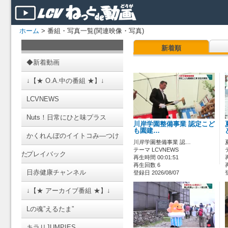
ホーム
> 番組・写真一覧(関連映像・写真)
新着順
◆新着動画
↓【★ O.A.中の番組 ★】↓
LCVNEWS
Nuts！日常にひと味プラス
川岸学園整備事業 認定こど
も園建…
かくれんぼのイイトコみ―つけ
川岸学園整備事業 認…
テーマ LCVNEWS
た
プレイバック
再生時間 00:01:51
再生回数 6
日赤健康チャンネル
登録日 2026/08/07
↓【★ アーカイブ番組 ★】↓
Lの魂”えるたま”
キラリJUMPIES