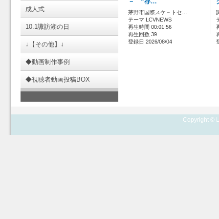
－ “存…
成人式
茅野市国際スケ－トセ…
テーマ LCVNEWS
10.1諏訪湖の日
再生時間 00:01:56
再生回数 39
登録日 2026/08/04
↓【その他】↓
◆動画制作事例
◆視聴者動画投稿BOX
Copyright © L