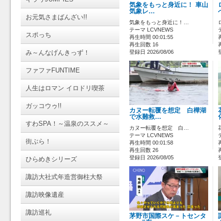
気象をもっと身近に！ 車山
気象レ…
お元気さまばんざい!!
気象をもっと身近に！…
テーマ LCVNEWS
スポっち
再生時間 00:01:55
再生回数 16
み～んなげんきっず！
登録日 2026/08/06
ファファFUNTIME
人生はロマン イロドリ喫茶
ガッコウゥ!!
カヌー転覆を想定 白樺湖
で水難救…
すわSPA！～温泉のススメ～
カヌー転覆を想定 白…
テーマ LCVNEWS
街ぶら！
再生時間 00:01:58
再生回数 26
登録日 2026/08/05
ひらめきシリーズ
諏訪大社式年造営御柱大祭
諏訪映像遺産
諏訪巡礼
茅野市国際スケ－トセンタ