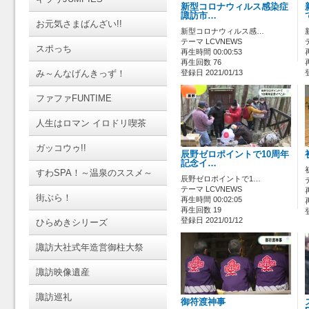
新型コロナウィルス感染症
諏訪市…
お元気さまばんざい!!
新型コロナウィルス感…
テーマ LCVNEWS
スポっち
再生時間 00:00:53
再生回数 76
み～んなげんきっず！
登録日 2021/01/13
ファファFUNTIME
人生はロマン イロドリ喫茶
ガッコウゥ!!
辰野ゼロポイントで10周年
記念イ…
すわSPA！～温泉のススメ～
辰野ゼロポイントで1…
テーマ LCVNEWS
街ぶら！
再生時間 00:02:05
再生回数 19
登録日 2021/01/12
ひらめきシリーズ
諏訪大社式年造営御柱大祭
諏訪映像遺産
諏訪巡礼
御符渡神事