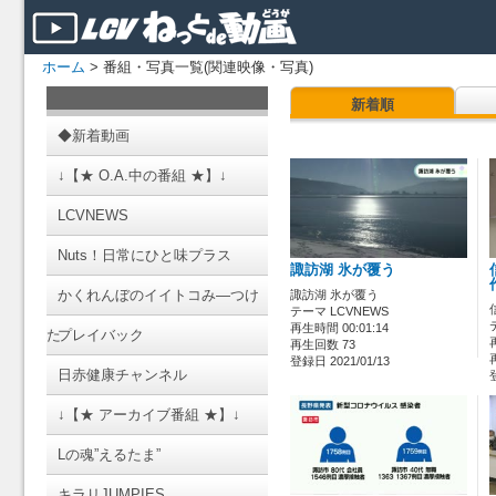
ホーム
> 番組・写真一覧(関連映像・写真)
新着順
◆新着動画
↓【★ O.A.中の番組 ★】↓
LCVNEWS
Nuts！日常にひと味プラス
諏訪湖 氷が覆う
かくれんぼのイイトコみ―つけ
諏訪湖 氷が覆う
テーマ LCVNEWS
再生時間 00:01:14
た
プレイバック
再生回数 73
登録日 2021/01/13
日赤健康チャンネル
↓【★ アーカイブ番組 ★】↓
Lの魂”えるたま”
キラリJUMPIES