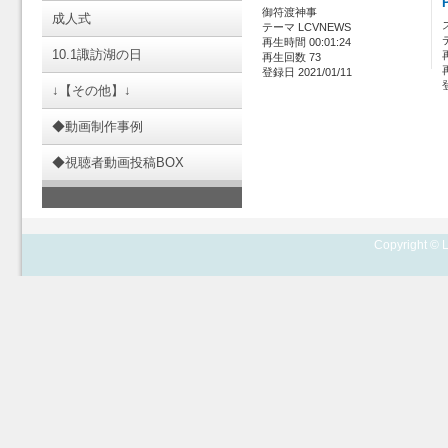
御符渡神事
成人式
テーマ LCVNEWS
再生時間 00:01:24
10.1諏訪湖の日
再生回数 73
登録日 2021/01/11
↓【その他】↓
◆動画制作事例
◆視聴者動画投稿BOX
Copyright © L