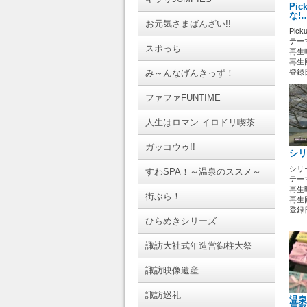
Pi
な!
お元気さまばんざい!!
Pic
テーマ
スポっち
再生時
再生回
み～んなげんきっず！
登録日 
ファファFUNTIME
人生はロマン イロドリ喫茶
ガッコウゥ!!
シリ
シリ
すわSPA！～温泉のススメ～
テーマ
再生時
街ぶら！
再生回
登録日 
ひらめきシリーズ
諏訪大社式年造営御柱大祭
諏訪映像遺産
諏訪巡礼
温泉