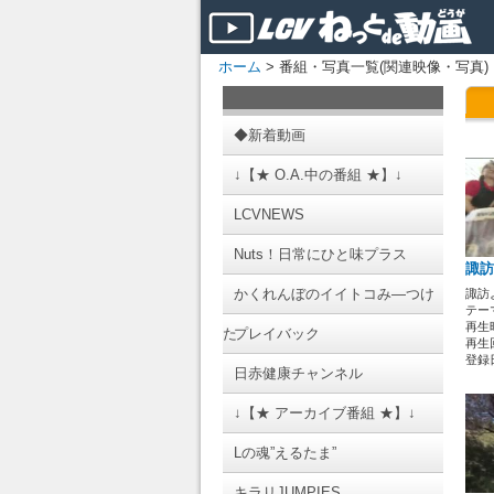
ホーム
> 番組・写真一覧(関連映像・写真)
◆新着動画
↓【★ O.A.中の番組 ★】↓
LCVNEWS
Nuts！日常にひと味プラス
諏訪
かくれんぼのイイトコみ―つけ
諏訪
テーマ
再生時
た
プレイバック
再生回
登録日 
日赤健康チャンネル
↓【★ アーカイブ番組 ★】↓
Lの魂”えるたま”
キラリJUMPIES