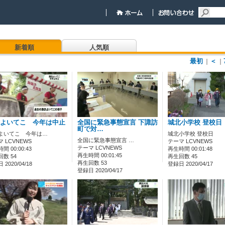
新着順
人気順
最初
＜
｜
｜
よいてこ 今年は中止
全国に緊急事態宣言 下諏訪
城北小学校 登校日
町で対…
よいてこ 今年は…
城北小学校 登校日
全国に緊急事態宣言 …
 LCVNEWS
テーマ LCVNEWS
テーマ LCVNEWS
間 00:00:43
再生時間 00:01:48
再生時間 00:01:45
数 54
再生回数 45
再生回数 53
2020/04/18
登録日 2020/04/17
登録日 2020/04/17