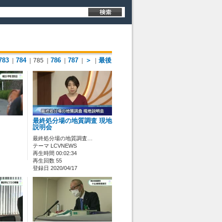
783
784
786
787
＞
最後
｜
｜785
｜
｜
｜
｜
最終処分場の地質調査 現地
説明会
最終処分場の地質調査…
テーマ LCVNEWS
再生時間 00:02:34
再生回数 55
登録日 2020/04/17