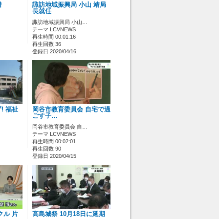
贈
諏訪地域振興局 小山 靖局
長就任
諏訪地域振興局 小山…
テーマ LCVNEWS
再生時間 00:01:16
再生回数 36
登録日 2020/04/16
! 福祉
岡谷市教育委員会 自宅で過
ごす子…
岡谷市教育委員会 自…
テーマ LCVNEWS
再生時間 00:02:01
再生回数 90
登録日 2020/04/15
クル 片
高島城祭 10月18日に延期