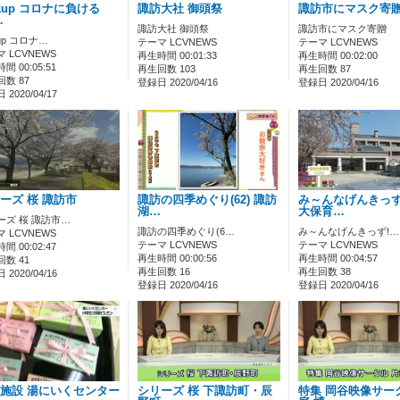
ckup コロナに負ける
諏訪大社 御頭祭
諏訪市にマスク寄
…
諏訪大社 御頭祭
諏訪市にマスク寄贈
kup コロナ…
テーマ LCVNEWS
テーマ LCVNEWS
 LCVNEWS
再生時間 00:01:33
再生時間 00:02:00
間 00:05:51
再生回数 103
再生回数 87
数 87
登録日 2020/04/16
登録日 2020/04/16
2020/04/17
ーズ 桜 諏訪市
諏訪の四季めぐり(62) 諏訪
み～んなげんきっず
湖…
大保育…
ーズ 桜 諏訪市…
諏訪の四季めぐり(6…
み～んなげんきっず!…
 LCVNEWS
テーマ LCVNEWS
テーマ LCVNEWS
間 00:02:47
再生時間 00:00:56
再生時間 00:04:57
数 41
再生回数 16
再生回数 38
2020/04/16
登録日 2020/04/16
登録日 2020/04/16
施設 湯にいくセンター
シリーズ 桜 下諏訪町・辰
特集 岡谷映像サー