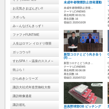
未成年者喫煙防止啓発運動
未成年者喫煙防止啓発…
お元気さまばんざい!!
テーマ LCVNEWS
再生時間 00:01:51
スポっち
再生回数 16
登録日 2020/10/28
み～んなげんきっず！
ファファFUNTIME
人生はロマン イロドリ喫茶
ガッコウゥ!!
新型コロナとどう向き合う
(8) …
すわSPA！～温泉のススメ～
新型コロナとどう向き…
テーマ LCVNEWS
街ぶら！
再生時間 00:06:08
再生回数 16
登録日 2020/07/22
ひらめきシリーズ
諏訪大社式年造営御柱大祭
諏訪映像遺産
諏訪巡礼
辰高野球部OB ピッチング