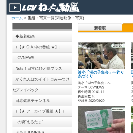
ホーム
> 番組・写真一覧(関連映像・写真)
新着順
◆新着動画
↓【★ O.A.中の番組 ★】↓
LCVNEWS
Nuts！日常にひと味プラス
湊小「湖の子集会」へ釣り
糸づくり
かくれんぼのイイトコみ―つけ
湊小「湖の子集会」へ…
テーマ LCVNEWS
た
プレイバック
再生時間 00:01:14
再生回数 16
日赤健康チャンネル
登録日 2020/09/29
↓【★ アーカイブ番組 ★】↓
Lの魂”えるたま”
キラリJUMPIES