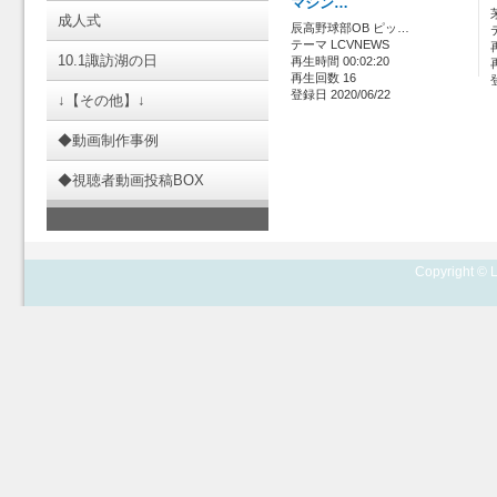
マシン…
成人式
辰高野球部OB ピッ…
テーマ LCVNEWS
10.1諏訪湖の日
再生時間 00:02:20
再生回数 16
登録日 2020/06/22
↓【その他】↓
◆動画制作事例
◆視聴者動画投稿BOX
Copyright © L