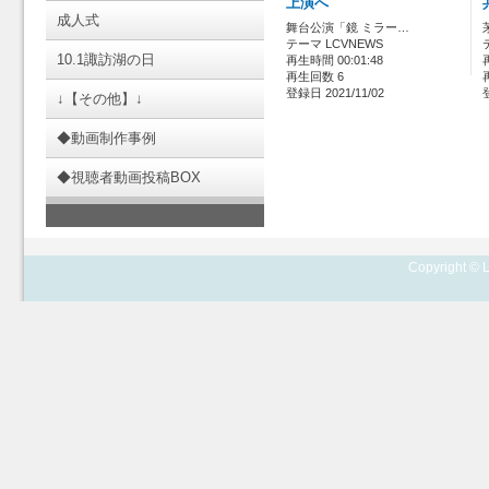
上演へ
成人式
舞台公演「鏡 ミラー…
テーマ LCVNEWS
10.1諏訪湖の日
再生時間 00:01:48
再生回数 6
登録日 2021/11/02
↓【その他】↓
◆動画制作事例
◆視聴者動画投稿BOX
Copyright © L