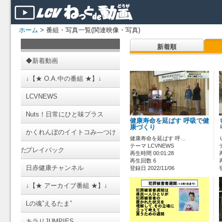
ホーム
> 番組・写真一覧(関連映像・写真)
新着順
◆新着動画
↓【★ O.A.中の番組 ★】↓
LCVNEWS
Nuts！日常にひと味プラス
健康寿命を延ばす 呼吸で健
康づくり
かくれんぼのイイトコみ―つけ
健康寿命を延ばす 呼…
テーマ LCVNEWS
た
プレイバック
再生時間 00:01:28
再生回数 6
日赤健康チャンネル
登録日 2022/11/06
↓【★ アーカイブ番組 ★】↓
Lの魂”えるたま”
キラリJUMPIES