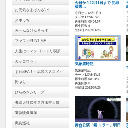
今日から12月1日まで 犯罪
被害…
お元気さまばんざい!!
今日から12月1日ま…
テーマ LCVNEWS
スポっち
再生時間 00:04:57
再生回数 6
み～んなげんきっず！
登録日 2022/11/25
ファファFUNTIME
人生はロマン イロドリ喫茶
ガッコウゥ!!
気象歳時記
気象歳時記
すわSPA！～温泉のススメ～
テーマ LCVNEWS
再生時間 00:04:39
街ぶら！
再生回数 6
登録日 2022/07/26
ひらめきシリーズ
諏訪大社式年造営御柱大祭
諏訪映像遺産
諏訪巡礼
舞台公演「鏡 ミラー」明日