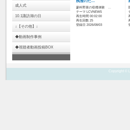
残渣のた…
成人式
蓼科野菜の収穫体験 …
テーマ LCVNEWS
10.1諏訪湖の日
再生時間 00:02:00
再生回数 25
登録日 2026/08/03
↓【その他】↓
◆動画制作事例
◆視聴者動画投稿BOX
Copyright © L