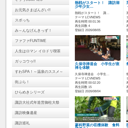
熱戦がスタート！ 諏訪湖
少年少女…
お元気さまばんざい!!
熱戦がスタート！ 諏…
テーマ LCVNEWS
スポっち
再生時間 00:01:36
再生回数 4
み～んなげんきっず！
登録日 2026/08/05
ファファFUNTIME
人生はロマン イロドリ喫茶
ガッコウゥ!!
久保寺禅道会 小学生が座
禅を体験
すわSPA！～温泉のススメ～
久保寺禅道会 小学生…
テーマ LCVNEWS
街ぶら！
再生時間 00:02:20
再生回数 15
登録日 2026/08/04
ひらめきシリーズ
諏訪大社式年造営御柱大祭
諏訪映像遺産
諏訪巡礼
蓼科野菜の収穫体験 食料