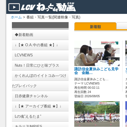
ホーム
> 番組・写真一覧(関連映像・写真)
新着順
◆新着動画
↓【★ O.A.中の番組 ★】↓
LCVNEWS
Nuts！日常にひと味プラス
諏訪信金夏休みこども見学
会 金融…
かくれんぼのイイトコみ―つけ
諏訪信金夏休みこども…
テーマ LCVNEWS
た
プレイバック
再生時間 00:02:11
再生回数 24
日赤健康チャンネル
登録日 2026/08/05
↓【★ アーカイブ番組 ★】↓
Lの魂”えるたま”
キラリJUMPIES