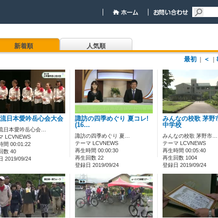
新着順
人気順
最初
＜
｜
｜
流日本愛吟岳心会大会
諏訪の四季めぐり 夏コレ!
みんなの校歌 茅野
(16…
中学校
流日本愛吟岳心会…
諏訪の四季めぐり 夏…
みんなの校歌 茅野市…
 LCVNEWS
テーマ LCVNEWS
テーマ LCVNEWS
間 00:01:22
再生時間 00:00:30
再生時間 00:05:40
数 40
再生回数 22
再生回数 1004
2019/09/24
登録日 2019/09/24
登録日 2019/09/24