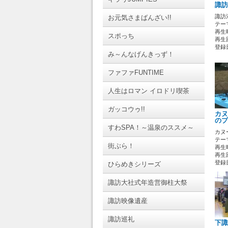
諏訪
諏訪
お元気さまばんざい!!
テーマ
再生時
スポっち
再生回
登録日 
み～んなげんきっず！
ファファFUNTIME
人生はロマン イロドリ喫茶
ガッコウゥ!!
カヌ
のプ
すわSPA！～温泉のススメ～
カヌ
テーマ
街ぶら！
再生時
再生回
登録日 
ひらめきシリーズ
諏訪大社式年造営御柱大祭
諏訪映像遺産
諏訪巡礼
下諏