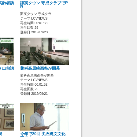
高齢者訪
諏実タウン 守成クラブでP
R
諏実タウン 守成クラ…
テーマ LCVNEWS
再生時間 00:01:33
再生回数 29
登録日 2019/09/23
 出前講
蓼科高原映画祭が開幕
蓼科高原映画祭が開幕
テーマ LCVNEWS
再生時間 00:01:52
再生回数 25
登録日 2019/09/21
展
今年で20回 尖石縄文文化