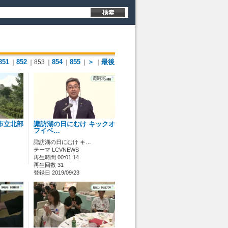
851
852
854
855
＞
最後
｜
｜853
｜
｜
｜
｜
市立北部
諏訪湖の日にむけ キックオ
フイベ…
諏訪湖の日にむけ キ…
テーマ LCVNEWS
再生時間 00:01:14
再生回数 31
登録日 2019/09/23