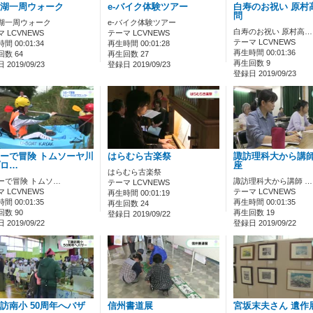
湖一周ウォーク
e-バイク体験ツアー
白寿のお祝い 原村
問
湖一周ウォーク
e-バイク体験ツアー
白寿のお祝い 原村高…
 LCVNEWS
テーマ LCVNEWS
テーマ LCVNEWS
間 00:01:34
再生時間 00:01:28
再生時間 00:01:36
数 64
再生回数 27
再生回数 9
2019/09/23
登録日 2019/09/23
登録日 2019/09/23
ーで冒険 トムソーヤ川
はらむら古楽祭
諏訪理科大から講師
ロ…
座
はらむら古楽祭
ーで冒険 トムソ…
諏訪理科大から講師 …
テーマ LCVNEWS
 LCVNEWS
テーマ LCVNEWS
再生時間 00:01:19
間 00:01:35
再生時間 00:01:35
再生回数 24
数 90
再生回数 19
登録日 2019/09/22
2019/09/22
登録日 2019/09/22
訪南小 50周年へバザ
信州書道展
宮坂末夫さん 遺作