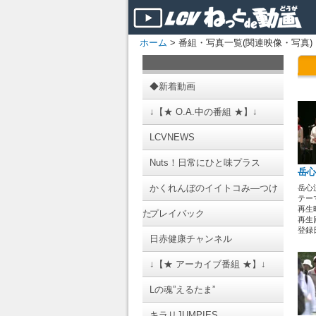
ホーム
> 番組・写真一覧(関連映像・写真)
◆新着動画
↓【★ O.A.中の番組 ★】↓
LCVNEWS
Nuts！日常にひと味プラス
岳心
かくれんぼのイイトコみ―つけ
岳心
テーマ
再生時
た
プレイバック
再生回
登録日 
日赤健康チャンネル
↓【★ アーカイブ番組 ★】↓
Lの魂”えるたま”
キラリJUMPIES