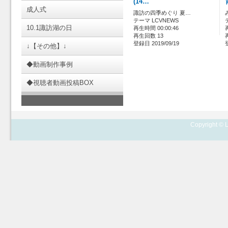
(14…
成人式
諏訪の四季めぐり 夏…
テーマ LCVNEWS
10.1諏訪湖の日
再生時間 00:00:46
再生回数 13
登録日 2019/09/19
↓【その他】↓
◆動画制作事例
◆視聴者動画投稿BOX
Copyright © L