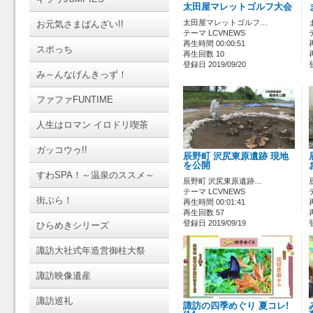
太田屋マレットゴルフ大会
太田屋マレットゴルフ…
お元気さまばんざい!!
テーマ LCVNEWS
再生時間 00:00:51
スポっち
再生回数 10
登録日 2019/09/20
み～んなげんきっず！
ファファFUNTIME
人生はロマン イロドリ喫茶
ガッコウゥ!!
辰野町 沢尻東原遺跡 現地
を公開
すわSPA！～温泉のススメ～
辰野町 沢尻東原遺跡…
テーマ LCVNEWS
街ぶら！
再生時間 00:01:41
再生回数 57
登録日 2019/09/19
ひらめきシリーズ
諏訪大社式年造営御柱大祭
諏訪映像遺産
諏訪巡礼
諏訪の四季めぐり 夏コレ!