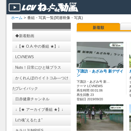
ホーム
> 番組・写真一覧(関連映像・写真)
新着順
◆新着動画
↓【★ O.A.中の番組 ★】↓
LCVNEWS
Nuts！日常にひと味プラス
下諏訪・あざみ号 新デザイ
ン
かくれんぼのイイトコみ―つけ
下諏訪・あざみ号 新…
テーマ LCVNEWS
た
プレイバック
再生時間 00:01:06
再生回数 23
日赤健康チャンネル
登録日 2019/09/20
↓【★ アーカイブ番組 ★】↓
Lの魂”えるたま”
キラリJUMPIES