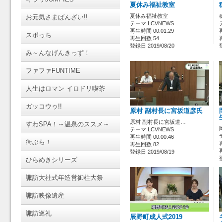
夏休み福祉教室
夏休み福祉教室
お元気さまばんざい!!
テーマ LCVNEWS
再生時間 00:01:29
スポっち
再生回数 54
登録日 2019/08/20
み～んなげんきっず！
ファファFUNTIME
人生はロマン イロドリ喫茶
ガッコウゥ!!
原村 副村長に宮坂道彦氏
原村 副村長に宮坂道…
すわSPA！～温泉のススメ～
テーマ LCVNEWS
再生時間 00:00:46
街ぶら！
再生回数 82
登録日 2019/08/19
ひらめきシリーズ
諏訪大社式年造営御柱大祭
諏訪映像遺産
諏訪巡礼
辰野町成人式2019