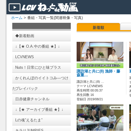
ホーム
> 番組・写真一覧(関連映像・写真)
新着順
◆新着動画
↓【★ O.A.中の番組 ★】↓
LCVNEWS
Nuts！日常にひと味プラス
諏訪湖と共に(8) 漁師・藤
森重…
かくれんぼのイイトコみ―つけ
諏訪湖と共に(8) …
テーマ LCVNEWS
た
プレイバック
再生時間 00:05:37
再生回数 16
日赤健康チャンネル
登録日 2019/08/21
↓【★ アーカイブ番組 ★】↓
Lの魂”えるたま”
キラリJUMPIES