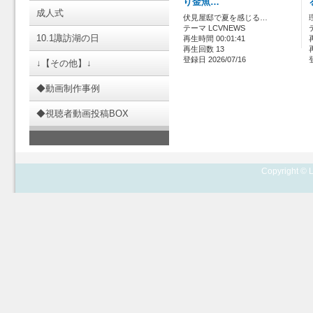
り金魚…
成人式
伏見屋邸で夏を感じる…
テーマ LCVNEWS
10.1諏訪湖の日
再生時間 00:01:41
再生回数 13
登録日 2026/07/16
↓【その他】↓
◆動画制作事例
◆視聴者動画投稿BOX
Copyright © L