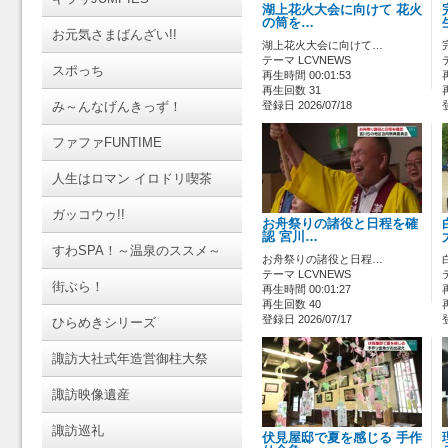
湖上花火大会に向けて 花火
の筒を…
お元気さまばんざい!!
湖上花火大会に向けて…
テーマ LCVNEWS
スポっち
再生時間 00:01:53
再生回数 31
み～んなげんきっず！
登録日 2026/07/18
ファファFUNTIME
人生はロマン イロドリ喫茶
ガッコウゥ!!
お舟祭りの諸役と日程を確
認 宮川…
すわSPA！～温泉のススメ～
お舟祭りの諸役と日程…
テーマ LCVNEWS
街ぶら！
再生時間 00:01:27
再生回数 40
登録日 2026/07/17
ひらめきシリーズ
諏訪大社式年造営御柱大祭
諏訪映像遺産
諏訪巡礼
伏見屋邸で夏を感じる 手作