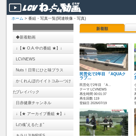
ホーム
> 番組・写真一覧(関連映像・写真)
新着順
◆新着動画
↓【★ O.A.中の番組 ★】↓
LCVNEWS
Nuts！日常にひと味プラス
民営化で2年目 「AQUAク
ラブ…
かくれんぼのイイトコみ―つけ
民営化で2年目 「A…
テーマ LCVNEWS
た
プレイバック
再生時間 00:01:37
再生回数 119
日赤健康チャンネル
登録日 2026/07/19
↓【★ アーカイブ番組 ★】↓
Lの魂”えるたま”
キラリJUMPIES