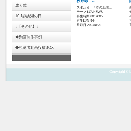
校野球 …
成人式
スポたま 「春の北信…
テーマ LCVNEWS
10.1諏訪湖の日
再生時間 00:04:05
再生回数 544
登録日 2024/05/01
↓【その他】↓
◆動画制作事例
◆視聴者動画投稿BOX
Copyright © L