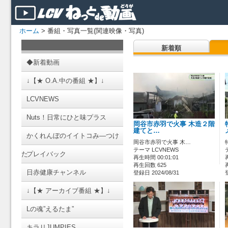
ホーム
> 番組・写真一覧(関連映像・写真)
新着順
◆新着動画
↓【★ O.A.中の番組 ★】↓
LCVNEWS
Nuts！日常にひと味プラス
岡谷市赤羽で火事 木造２階
建てと…
かくれんぼのイイトコみ―つけ
岡谷市赤羽で火事 木…
テーマ LCVNEWS
た
プレイバック
再生時間 00:01:01
再生回数 625
日赤健康チャンネル
登録日 2024/08/31
↓【★ アーカイブ番組 ★】↓
Lの魂”えるたま”
キラリJUMPIES