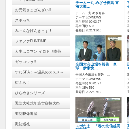
チーム一丸 めざせ春高 東
海大諏…
お元気さまばんざい!!
チーム一丸 めざせ春…
テーマ LCVNEWS
スポっち
再生時間 00:03:27
再生回数 593
み～んなげんきっず！
登録日 2021/11/16
ファファFUNTIME
人生はロマン イロドリ喫茶
ガッコウゥ!!
全国大会出場を報告 卓
球 伊東快…
すわSPA！～温泉のススメ～
全国大会出場を報告 …
テーマ LCVNEWS
街ぶら！
再生時間 00:01:27
再生回数 580
登録日 2022/07/12
ひらめきシリーズ
諏訪大社式年造営御柱大祭
諏訪映像遺産
諏訪巡礼
スポたま 「春の北信越高