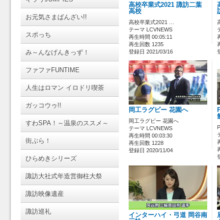
高校卒業式2021 諏訪二葉
高校
お元気さまばんざい!!
高校卒業式2021 …
テーマ LCVNEWS
スポっち
再生時間 00:05:11
再生回数 1235
み～んなげんきっず！
登録日 2021/03/16
ファファFUNTIME
人生はロマン イロドリ喫茶
ガッコウゥ!!
岡工ラグビー 花園へ
岡工ラグビー 花園へ
すわSPA！～温泉のススメ～
テーマ LCVNEWS
再生時間 00:03:30
街ぶら！
再生回数 1228
登録日 2020/11/04
ひらめきシリーズ
諏訪大社式年造営御柱大祭
諏訪映像遺産
諏訪巡礼
インターハイ・弓道 岡谷南