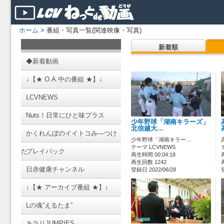
ホーム
> 番組・写真一覧(関連映像・写真)
新着順
◆新着動画
↓【★ O.A.中の番組 ★】↓
LCVNEWS
Nuts！日常にひと味プラス
少年野球「湖南キラーズ」
北信越大…
かくれんぼのイイトコみ―つけ
少年野球「湖南キラー…
テーマ LCVNEWS
た
プレイバック
再生時間 00:04:18
再生回数 1242
日赤健康チャンネル
登録日 2022/06/28
↓【★ アーカイブ番組 ★】↓
Lの魂”えるたま”
キラリJUMPIES