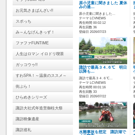
原小児童に聞きました 夏休
みの過…
お元気さまばんざい!!
原小児童に聞きました…
テーマ LCVNEWS
スポっち
再生時間 00:02:12
再生回数 36
み～んなげんきっず！
登録日 2026/07/23
ファファFUNTIME
人生はロマン イロドリ喫茶
ガッコウゥ!!
諏訪で最高３４.６℃ 明日
以降も…
すわSPA！～温泉のススメ～
諏訪で最高３４.６℃…
テーマ LCVNEWS
街ぶら！
再生時間 00:01:16
再生回数 33
登録日 2026/07/22
ひらめきシリーズ
諏訪大社式年造営御柱大祭
諏訪映像遺産
諏訪巡礼
水難事故を想定 諏訪湖で