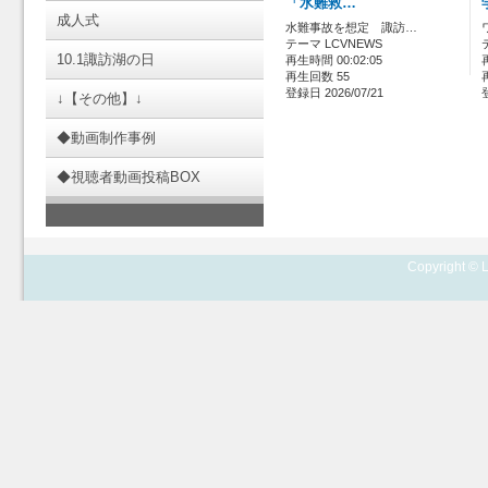
「水難救…
成人式
水難事故を想定 諏訪…
テーマ LCVNEWS
10.1諏訪湖の日
再生時間 00:02:05
再生回数 55
登録日 2026/07/21
↓【その他】↓
◆動画制作事例
◆視聴者動画投稿BOX
Copyright © L