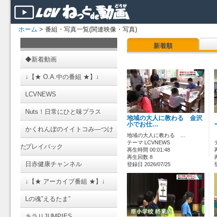
ホーム
> 番組・写真一覧(関連映像・写真)
新着順
◆新着動画
↓【★ O.A.中の番組 ★】↓
LCVNEWS
Nuts！日常にひと味プラス
地域の大人に教わる 金沢
小でお仕…
かくれんぼのイイトコみ―つけ
地域の大人に教わる …
テーマ LCVNEWS
た
プレイバック
再生時間 00:01:48
再生回数 8
日赤健康チャンネル
登録日 2026/07/25
↓【★ アーカイブ番組 ★】↓
Lの魂”えるたま”
キラリJUMPIES