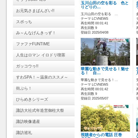
玉川山田の空を彩る 色と
りどりの…
お元気さまばんざい!!
玉川山田の空を彩る …
テーマ LCVNEWS
スポっち
再生時間 00:01:41
再生回数 9
み～んなげんきっず！
登録日 2025/04/08
ファファFUNTIME
人生はロマン イロドリ喫茶
ガッコウゥ!!
華麗な動きで見せる！魅せ
る！ 自…
すわSPA！～温泉のススメ～
華麗な動きで見せる！…
テーマ LCVNEWS
街ぶら！
再生時間 00:01:42
再生回数 9
登録日 2025/05/07
ひらめきシリーズ
諏訪大社式年造営御柱大祭
諏訪映像遺産
諏訪巡礼
視聴者からの電話 圧巻