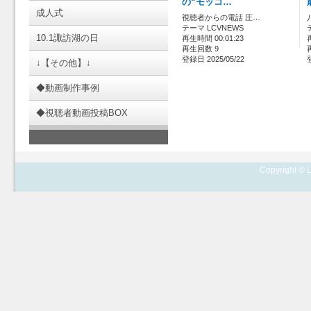
の“モッコ…
成人式
視聴者からの電話 圧…
テーマ LCVNEWS
10.1諏訪湖の日
再生時間 00:01:23
再生回数 9
登録日 2025/05/22
↓【その他】↓
◆動画制作事例
◆視聴者動画投稿BOX
Copyright © L