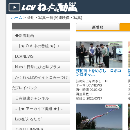
ホーム
> 番組・写真一覧(関連映像・写真)
新着順
◆新着動画
↓【★ O.A.中の番組 ★】↓
LCVNEWS
Nuts！日常にひと味プラス
技術向上をめざし ロボコ
ンロボッ…
かくれんぼのイイトコみ―つけ
技術向上をめざし ロ…
テーマ LCVNEWS
た
プレイバック
再生時間 00:02:02
再生回数 9
日赤健康チャンネル
登録日 2025/03/17
↓【★ アーカイブ番組 ★】↓
Lの魂”えるたま”
キラリJUMPIES