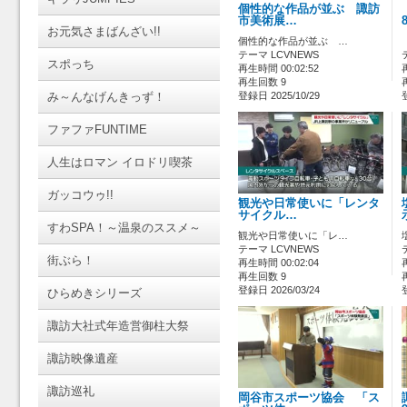
個性的な作品が並ぶ 諏訪
市美術展…
お元気さまばんざい!!
個性的な作品が並ぶ …
テーマ LCVNEWS
スポっち
再生時間 00:02:52
再生回数 9
み～んなげんきっず！
登録日 2025/10/29
ファファFUNTIME
人生はロマン イロドリ喫茶
ガッコウゥ!!
観光や日常使いに「レンタ
サイクル…
すわSPA！～温泉のススメ～
観光や日常使いに「レ…
テーマ LCVNEWS
街ぶら！
再生時間 00:02:04
再生回数 9
登録日 2026/03/24
ひらめきシリーズ
諏訪大社式年造営御柱大祭
諏訪映像遺産
諏訪巡礼
岡谷市スポーツ協会 「ス