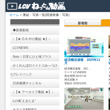
ホーム
> 番組・写真一覧(関連映像・写真)
新着順
◆新着動画
↓【★ O.A.中の番組 ★】↓
LCVNEWS
Nuts！日常にひと味プラス
経済概況速報 2025年11
月
かくれんぼのイイトコみ―つけ
経済概況速報 202…
テーマ LCVNEWS
た
プレイバック
再生時間 00:07:43
再生回数 9
日赤健康チャンネル
登録日 2025/12/01
↓【★ アーカイブ番組 ★】↓
Lの魂”えるたま”
キラリJUMPIES