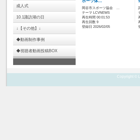
ポーツ体…
成人式
岡谷市スポーツ協会 …
テーマ LCVNEWS
10.1諏訪湖の日
再生時間 00:01:53
再生回数 9
登録日 2026/02/05
↓【その他】↓
◆動画制作事例
◆視聴者動画投稿BOX
Copyright © L