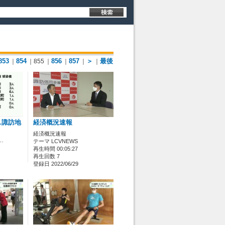
853
854
856
857
＞
最後
｜
｜855
｜
｜
｜
｜
ス諏訪地
経済概況速報
経済概況速報
…
テーマ LCVNEWS
再生時間 00:05:27
再生回数 7
登録日 2022/06/29