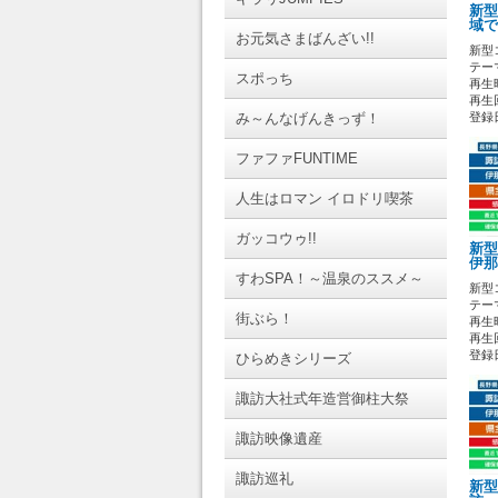
新型
域で
お元気さまばんざい!!
新型
テーマ
スポっち
再生時
再生
み～んなげんきっず！
登録日 
ファファFUNTIME
人生はロマン イロドリ喫茶
ガッコウゥ!!
新型
伊那
すわSPA！～温泉のススメ～
新型
テーマ
街ぶら！
再生時
再生
登録日 
ひらめきシリーズ
諏訪大社式年造営御柱大祭
諏訪映像遺産
諏訪巡礼
新型