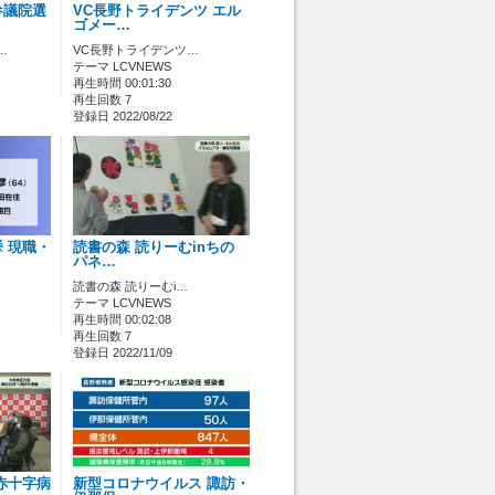
参議院選
VC長野トライデンツ エル
ゴメー…
…
VC長野トライデンツ…
テーマ LCVNEWS
再生時間 00:01:30
再生回数 7
登録日 2022/08/22
 現職・
読書の森 読りーむinちの
パネ…
読書の森 読りーむi…
テーマ LCVNEWS
再生時間 00:02:08
再生回数 7
登録日 2022/11/09
赤十字病
新型コロナウイルス 諏訪・