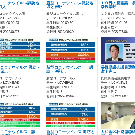
コロナウイルス諏訪地
新型コロナウイルス諏訪地
１０日の投開票 
1人…
域と辰野…
挙投票呼…
コロナウイルス諏…
新型コロナウイルス諏…
１０日の投開票 参議
 LCVNEWS
テーマ LCVNEWS
テーマ LCVNEWS
間 00:00:23
再生時間 00:00:30
再生時間 00:01:03
回数 7
再生回数 7
再生回数 7
2022/06/27
登録日 2022/06/30
登録日 2022/07/06
コロナウイルス 諏訪・
新型コロナウイルス 諏
長野県議会議員選挙
保…
訪・伊那…
宮下克…
コロナウイルス …
新型コロナウイルス …
長野県議会議員選挙 …
 LCVNEWS
テーマ LCVNEWS
テーマ LCVNEWS
間 00:00:43
再生時間 00:00:39
再生時間 00:00:40
回数 7
再生回数 7
再生回数 7
2022/12/09
登録日 2022/12/04
登録日 2022/11/07
コロナウイルス 諏
新型コロナウイルス 諏訪と
大和地区社協 諏訪