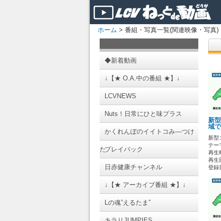
ホーム
> 番組・写真一覧(関連映像・写真)
◆新着動画
↓【★ O.A.中の番組 ★】↓
LCVNEWS
Nuts！日常にひと味プラス
新型
域で
かくれんぼのイイトコみ―つけ
新型
テーマ
た
プレイバック
再生時
再生
日赤健康チャンネル
登録日 
↓【★ アーカイブ番組 ★】↓
Lの魂”えるたま”
キラリJUMPIES