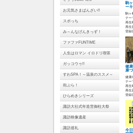
駒ヶ
ーキ
お元気さまばんざい!!
駒ヶ
テーマ
スポっち
再生時
再生
み～んなげんきっず！
登録日 
ファファFUNTIME
人生はロマン イロドリ喫茶
ガッコウゥ!!
健康
康づ
すわSPA！～温泉のススメ～
健康
テーマ
街ぶら！
再生時
再生
登録日 
ひらめきシリーズ
諏訪大社式年造営御柱大祭
諏訪映像遺産
諏訪巡礼
今日