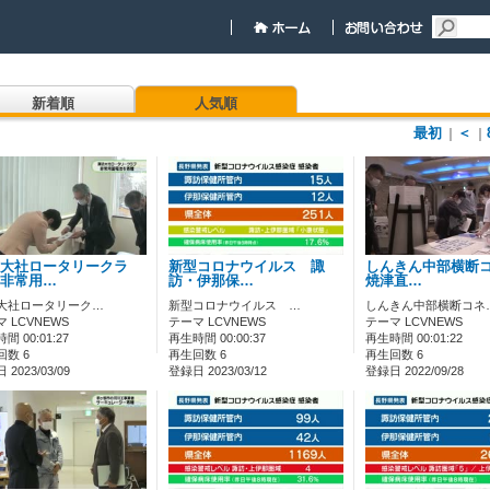
新着順
人気順
最初
＜
｜
｜
大社ロータリークラ
新型コロナウイルス 諏
しんきん中部横断
非常用…
訪・伊那保…
焼津直…
大社ロータリーク…
新型コロナウイルス …
しんきん中部横断コネ
 LCVNEWS
テーマ LCVNEWS
テーマ LCVNEWS
間 00:01:27
再生時間 00:00:37
再生時間 00:01:22
回数 6
再生回数 6
再生回数 6
2023/03/09
登録日 2023/03/12
登録日 2022/09/28