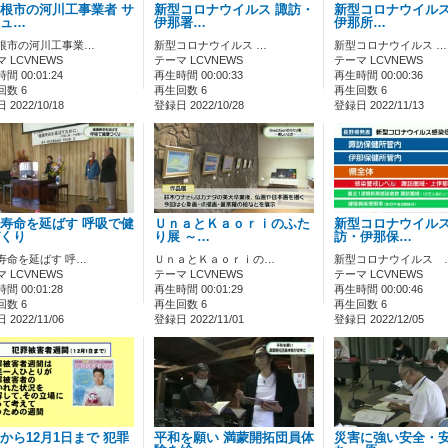
根市の河川工事業者 サ
新型コロナウイルス 諏訪・
新型コロナウイルス
ュ…
伊那署…
伊那所…
根市の河川工事業…
新型コロナウイルス …
新型コロナウイルス …
 LCVNEWS
テーマ LCVNEWS
テーマ LCVNEWS
間 00:01:24
再生時間 00:00:33
再生時間 00:00:36
回数 6
再生回数 6
再生回数 6
2022/10/18
登録日 2022/10/28
登録日 2022/11/13
寿命を延ばす 呼吸で健
ＵｎａとＫａｏｒｉのふた
新型コロナウイル
くり
り展 ～…
訪・伊那保…
寿命を延ばす 呼…
ＵｎａとＫａｏｒｉの…
新型コロナウイルス 
 LCVNEWS
テーマ LCVNEWS
テーマ LCVNEWS
間 00:01:28
再生時間 00:01:29
再生時間 00:00:46
回数 6
再生回数 6
再生回数 6
2022/11/06
登録日 2022/11/01
登録日 2022/12/05
から12月1日まで 犯罪
平和を願い 満蒙開拓団員体
災害に強い安全・