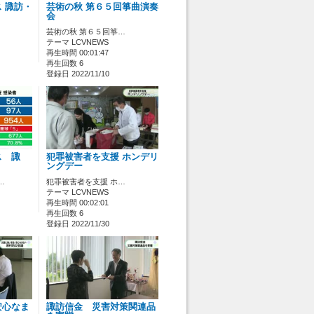
 諏訪・
芸術の秋 第６５回箏曲演奏
会
芸術の秋 第６５回箏…
テーマ LCVNEWS
再生時間 00:01:47
再生回数 6
登録日 2022/11/10
ス 諏
犯罪被害者を支援 ホンデリ
ングデー
…
犯罪被害者を支援 ホ…
テーマ LCVNEWS
再生時間 00:02:01
再生回数 6
登録日 2022/11/30
安心なま
諏訪信金 災害対策関連品