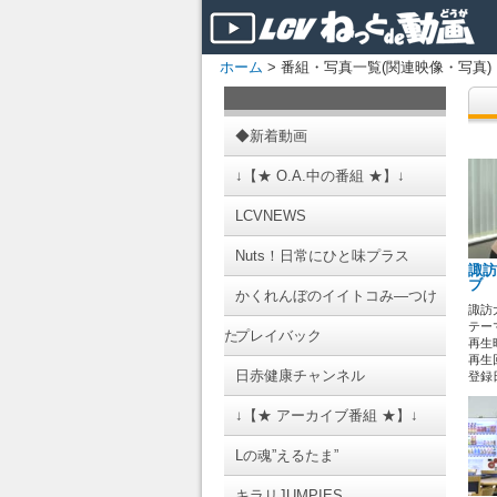
ホーム
> 番組・写真一覧(関連映像・写真)
◆新着動画
↓【★ O.A.中の番組 ★】↓
LCVNEWS
Nuts！日常にひと味プラス
諏訪
ブ 
かくれんぼのイイトコみ―つけ
諏訪
テーマ
た
プレイバック
再生時
再生
日赤健康チャンネル
登録日 
↓【★ アーカイブ番組 ★】↓
Lの魂”えるたま”
キラリJUMPIES