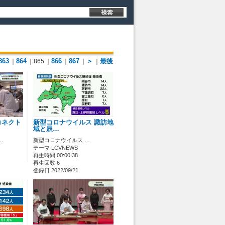
863
864
866
867
＞
最後
｜
｜865
｜
｜
｜
｜
コネクト
新型コロナウイルス 諏訪地
域と辰…
…
新型コロナウイルス …
テーマ LCVNEWS
再生時間 00:00:38
再生回数 6
登録日 2022/09/21