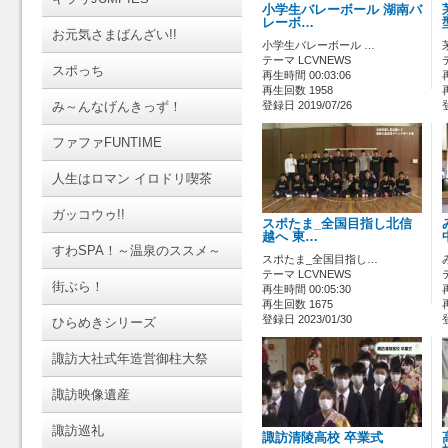
小学生バレーボール 湖南バ
レーボ…
お元気さまばんざい!!
小学生バレーボール …
テーマ LCVNEWS
スポっち
再生時間 00:03:06
再生回数 1958
み～んなげんきっず！
登録日 2019/07/26
ファファFUNTIME
人生はロマン イロドリ喫茶
ガッコウゥ!!
スポたま_全国目指し北信
越へ 東…
すわSPA！～温泉のススメ～
スポたま_全国目指し…
テーマ LCVNEWS
街ぶら！
再生時間 00:05:30
再生回数 1675
登録日 2023/01/30
ひらめきシリーズ
諏訪大社式年造営御柱大祭
諏訪映像遺産
諏訪巡礼
諏訪清陵高校 卒業式