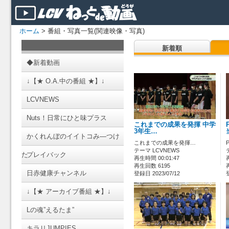
ホーム
> 番組・写真一覧(関連映像・写真)
新着順
◆新着動画
↓【★ O.A.中の番組 ★】↓
LCVNEWS
Nuts！日常にひと味プラス
これまでの成果を発揮 中学
3年生…
かくれんぼのイイトコみ―つけ
これまでの成果を発揮…
テーマ LCVNEWS
た
プレイバック
再生時間 00:01:47
再生回数 6195
日赤健康チャンネル
登録日 2023/07/12
↓【★ アーカイブ番組 ★】↓
Lの魂”えるたま”
キラリJUMPIES