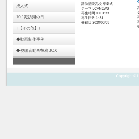
諏訪清陵高校 卒業式
成人式
テーマ LCVNEWS
再生時間 00:01:33
10.1諏訪湖の日
再生回数 1431
登録日 2020/03/05
↓【その他】↓
◆動画制作事例
◆視聴者動画投稿BOX
Copyright © L