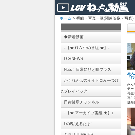
ホーム
> 番組・写真一覧(関連映像・写真)
◆新着動画
↓【★ O.A.中の番組 ★】↓
LCVNEWS
Nuts！日常にひと味プラス
みん
「ひ
かくれんぼのイイトコみ―つけ
みん
テーマ
た
プレイバック
再生時
再生
日赤健康チャンネル
登録日 
↓【★ アーカイブ番組 ★】↓
Lの魂”えるたま”
キラリJUMPIES