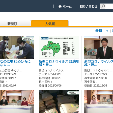
新着順
人気順
最初
＜
｜
｜
なの広場 ゆめひろに
新型コロナウイルス 諏訪地
新型コロナウイルス
な人…
域と辰…
域・辰…
なの広場 ゆめひ…
新型コロナウイルス …
新型コロナウイルス …
 LCVNEWS
テーマ LCVNEWS
テーマ LCVNEWS
間 00:01:17
再生時間 00:00:26
再生時間 00:00:08
回数 7
再生回数 7
再生回数 7
2022/02/07
登録日 2022/06/06
登録日 2021/12/05