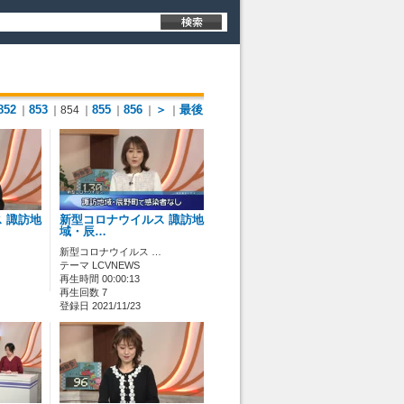
852
853
855
856
＞
最後
｜
｜854
｜
｜
｜
｜
 諏訪地
新型コロナウイルス 諏訪地
域・辰…
新型コロナウイルス …
テーマ LCVNEWS
再生時間 00:00:13
再生回数 7
登録日 2021/11/23