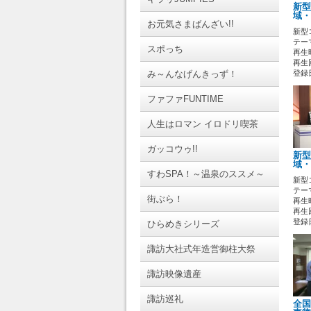
新型
域・
お元気さまばんざい!!
新型
テーマ
スポっち
再生時
再生
み～んなげんきっず！
登録日 
ファファFUNTIME
人生はロマン イロドリ喫茶
ガッコウゥ!!
新型
域・
すわSPA！～温泉のススメ～
新型
テーマ
街ぶら！
再生時
再生
登録日 
ひらめきシリーズ
諏訪大社式年造営御柱大祭
諏訪映像遺産
諏訪巡礼
全国