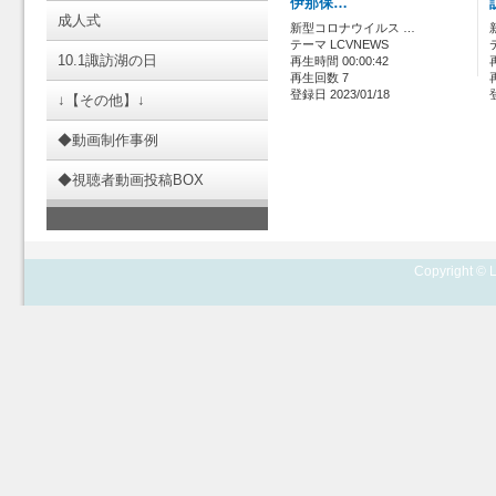
伊那保…
成人式
新型コロナウイルス …
テーマ LCVNEWS
10.1諏訪湖の日
再生時間 00:00:42
再生回数 7
登録日 2023/01/18
↓【その他】↓
◆動画制作事例
◆視聴者動画投稿BOX
Copyright © L