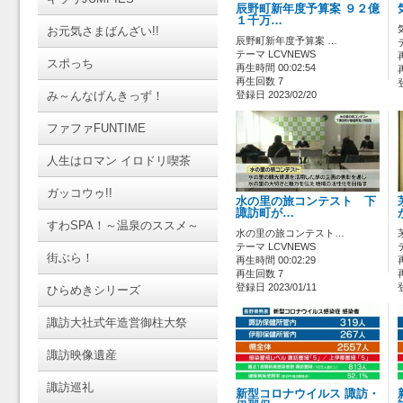
辰野町新年度予算案 ９２億
１千万…
お元気さまばんざい!!
辰野町新年度予算案 …
テーマ LCVNEWS
スポっち
再生時間 00:02:54
再生回数 7
み～んなげんきっず！
登録日 2023/02/20
ファファFUNTIME
人生はロマン イロドリ喫茶
ガッコウゥ!!
水の里の旅コンテスト 下
諏訪町が…
すわSPA！～温泉のススメ～
水の里の旅コンテスト…
テーマ LCVNEWS
街ぶら！
再生時間 00:02:29
再生回数 7
登録日 2023/01/11
ひらめきシリーズ
諏訪大社式年造営御柱大祭
諏訪映像遺産
諏訪巡礼
新型コロナウイルス 諏訪・