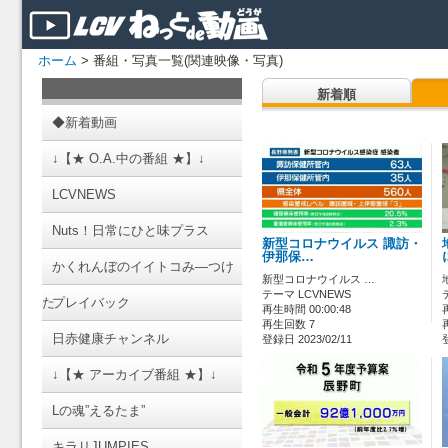
ホーム
> 番組・写真一覧(関連映像・写真)
新着順
◆新着動画
↓【★ O.A.中の番組 ★】↓
LCVNEWS
Nuts！日常にひと味プラス
新型コロナウイルス 諏訪・
伊那保…
かくれんぼのイイトコみ―つけ
新型コロナウイルス …
テーマ LCVNEWS
た
プレイバック
再生時間 00:00:48
再生回数 7
日赤健康チャンネル
登録日 2023/02/11
↓【★ アーカイブ番組 ★】↓
Lの魂”えるたま”
キラリJUMPIES