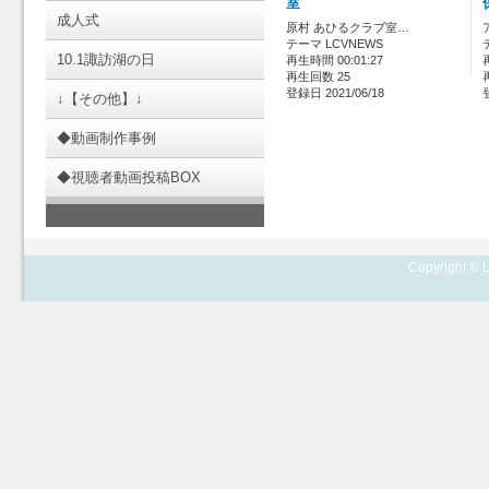
室
成人式
原村 あひるクラブ室…
テーマ LCVNEWS
10.1諏訪湖の日
再生時間 00:01:27
再生回数 25
登録日 2021/06/18
↓【その他】↓
◆動画制作事例
◆視聴者動画投稿BOX
Copyright © L