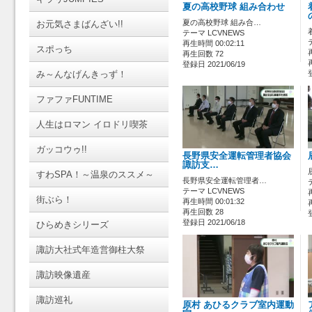
夏の高校野球 組み合わせ
夏の高校野球 組み合…
お元気さまばんざい!!
テーマ LCVNEWS
再生時間 00:02:11
スポっち
再生回数 72
登録日 2021/06/19
み～んなげんきっず！
ファファFUNTIME
人生はロマン イロドリ喫茶
ガッコウゥ!!
長野県安全運転管理者協会
諏訪支…
すわSPA！～温泉のススメ～
長野県安全運転管理者…
テーマ LCVNEWS
街ぶら！
再生時間 00:01:32
再生回数 28
登録日 2021/06/18
ひらめきシリーズ
諏訪大社式年造営御柱大祭
諏訪映像遺産
諏訪巡礼
原村 あひるクラブ室内運動