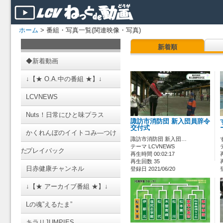
ホーム
> 番組・写真一覧(関連映像・写真)
新着順
◆新着動画
↓【★ O.A.中の番組 ★】↓
LCVNEWS
Nuts！日常にひと味プラス
諏訪市消防団 新入団員辞令
交付式
かくれんぼのイイトコみ―つけ
諏訪市消防団 新入団…
テーマ LCVNEWS
た
プレイバック
再生時間 00:02:17
再生回数 35
日赤健康チャンネル
登録日 2021/06/20
↓【★ アーカイブ番組 ★】↓
Lの魂”えるたま”
キラリJUMPIES