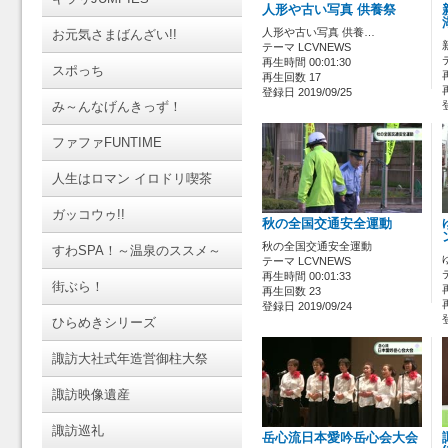
人形や古い写真 供養祭
人形や古い写真 供養…
お元気さまばんざい!!
テーマ LCVNEWS
再生時間 00:01:30
スポっち
再生回数 17
登録日 2019/09/25
み～んなげんきっず！
ファファFUNTIME
人生はロマン イロドリ喫茶
ガッコウゥ!!
秋の全国交通安全運動
秋の全国交通安全運動
すわSPA！～温泉のススメ～
テーマ LCVNEWS
再生時間 00:01:33
街ぶら！
再生回数 23
登録日 2019/09/24
ひらめきシリーズ
諏訪大社式年造営御柱大祭
諏訪映像遺産
諏訪巡礼
岳心流日本愛吟岳心会大会