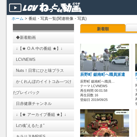
ホーム
> 番組・写真一覧(関連映像・写真)
新着順
◆新着動画
↓【★ O.A.中の番組 ★】↓
LCVNEWS
Nuts！日常にひと味プラス
辰野町 鋸南町へ職員派遣
かくれんぼのイイトコみ―つけ
辰野町 鋸南町へ職員…
テーマ LCVNEWS
再生時間 00:01:58
た
プレイバック
再生回数 16
登録日 2019/09/25
日赤健康チャンネル
↓【★ アーカイブ番組 ★】↓
Lの魂”えるたま”
キラリJUMPIES