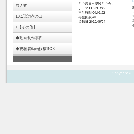
岳心流日本愛吟岳心会…
成人式
テーマ LCVNEWS
再生時間 00:01:22
10.1諏訪湖の日
再生回数 40
登録日 2019/09/24
↓【その他】↓
◆動画制作事例
◆視聴者動画投稿BOX
Copyright © L