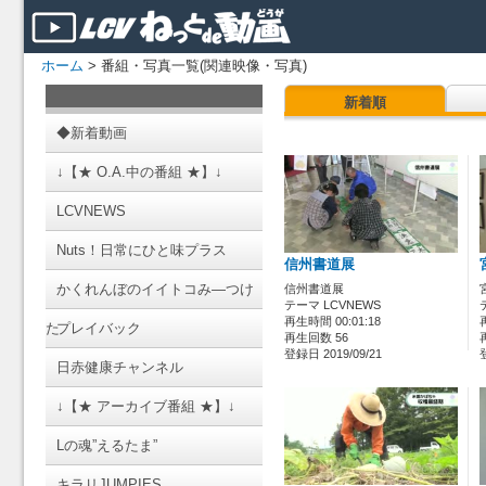
ホーム
> 番組・写真一覧(関連映像・写真)
新着順
◆新着動画
↓【★ O.A.中の番組 ★】↓
LCVNEWS
Nuts！日常にひと味プラス
信州書道展
かくれんぼのイイトコみ―つけ
信州書道展
テーマ LCVNEWS
再生時間 00:01:18
た
プレイバック
再生回数 56
登録日 2019/09/21
日赤健康チャンネル
↓【★ アーカイブ番組 ★】↓
Lの魂”えるたま”
キラリJUMPIES