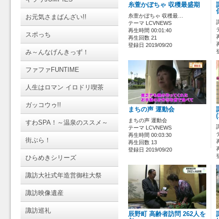
糸萱かぼちゃ 収穫最盛期
糸萱かぼちゃ 収穫最…
お元気さまばんざい!!
テーマ LCVNEWS
再生時間 00:01:40
スポっち
再生回数 21
登録日 2019/09/20
み～んなげんきっず！
ファファFUNTIME
人生はロマン イロドリ喫茶
ガッコウゥ!!
まちの声 運動会
まちの声 運動会
すわSPA！～温泉のススメ～
テーマ LCVNEWS
再生時間 00:03:30
街ぶら！
再生回数 13
登録日 2019/09/20
ひらめきシリーズ
諏訪大社式年造営御柱大祭
諏訪映像遺産
諏訪巡礼
辰野町 高齢者訪問 262人を