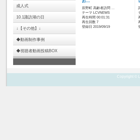
お…
成人式
辰野町 高齢者訪問 …
テーマ LCVNEWS
10.1諏訪湖の日
再生時間 00:01:31
再生回数 7
登録日 2019/09/19
↓【その他】↓
◆動画制作事例
◆視聴者動画投稿BOX
Copyright © L