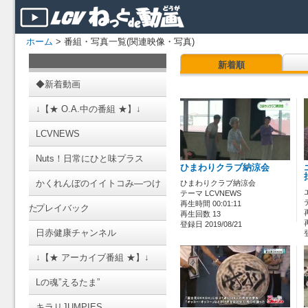
ホーム
> 番組・写真一覧(関連映像・写真)
新着順
◆新着動画
↓【★ O.A.中の番組 ★】↓
LCVNEWS
Nuts！日常にひと味プラス
ひまわりクラブ納涼会
かくれんぼのイイトコみ―つけ
ひまわりクラブ納涼会
テーマ LCVNEWS
再生時間 00:01:11
た
プレイバック
再生回数 13
登録日 2019/08/21
日赤健康チャンネル
↓【★ アーカイブ番組 ★】↓
Lの魂”えるたま”
キラリJUMPIES