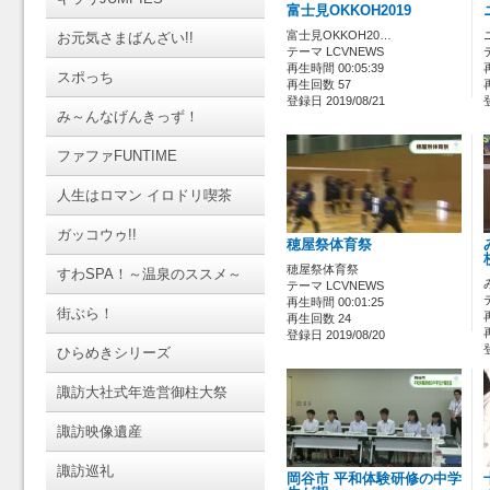
富士見OKKOH2019
富士見OKKOH20…
お元気さまばんざい!!
テーマ LCVNEWS
再生時間 00:05:39
スポっち
再生回数 57
登録日 2019/08/21
み～んなげんきっず！
ファファFUNTIME
人生はロマン イロドリ喫茶
ガッコウゥ!!
穂屋祭体育祭
穂屋祭体育祭
すわSPA！～温泉のススメ～
テーマ LCVNEWS
再生時間 00:01:25
街ぶら！
再生回数 24
登録日 2019/08/20
ひらめきシリーズ
諏訪大社式年造営御柱大祭
諏訪映像遺産
諏訪巡礼
岡谷市 平和体験研修の中学