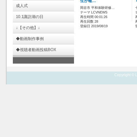
生が報…
成人式
岡谷市 平和体験研修…
テーマ LCVNEWS
10.1諏訪湖の日
再生時間 00:01:26
再生回数 28
登録日 2019/08/19
↓【その他】↓
◆動画制作事例
◆視聴者動画投稿BOX
Copyright © L