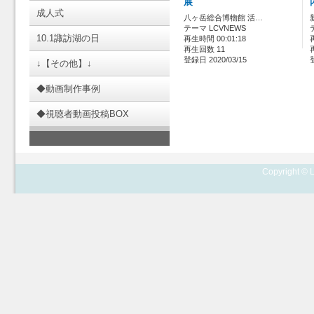
展
成人式
八ヶ岳総合博物館 活…
テーマ LCVNEWS
10.1諏訪湖の日
再生時間 00:01:18
再生回数 11
登録日 2020/03/15
↓【その他】↓
◆動画制作事例
◆視聴者動画投稿BOX
Copyright © L