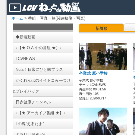
ホーム
> 番組・写真一覧(関連映像・写真)
新着順
◆新着動画
↓【★ O.A.中の番組 ★】↓
LCVNEWS
Nuts！日常にひと味プラス
卒業式 原小学校
かくれんぼのイイトコみ―つけ
卒業式 原小学校
テーマ LCVNEWS
再生時間 00:01:56
た
プレイバック
再生回数 105
登録日 2020/03/17
日赤健康チャンネル
↓【★ アーカイブ番組 ★】↓
Lの魂”えるたま”
キラリJUMPIES