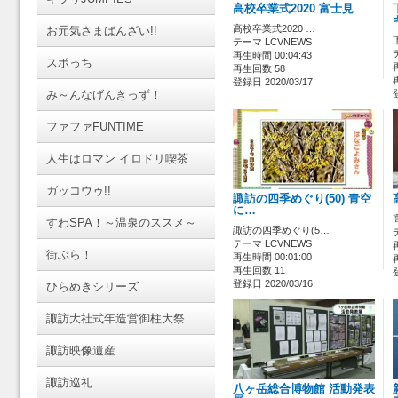
高校卒業式2020 富士見
高校卒業式2020 …
お元気さまばんざい!!
テーマ LCVNEWS
再生時間 00:04:43
スポっち
再生回数 58
登録日 2020/03/17
み～んなげんきっず！
ファファFUNTIME
人生はロマン イロドリ喫茶
ガッコウゥ!!
諏訪の四季めぐり(50) 青空
に…
すわSPA！～温泉のススメ～
諏訪の四季めぐり(5…
テーマ LCVNEWS
街ぶら！
再生時間 00:01:00
再生回数 11
登録日 2020/03/16
ひらめきシリーズ
諏訪大社式年造営御柱大祭
諏訪映像遺産
諏訪巡礼
八ヶ岳総合博物館 活動発表