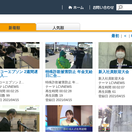
新着順
人気順
最初
＜
｜
｜
コーエプソン 2週間遅
特殊詐欺被害防止 年金支給
新入社員歓迎大会
入…
日に合…
新入社員歓迎大会
コーエプソン 2…
特殊詐欺被害防止 年…
テーマ LCVNEWS
 LCVNEWS
テーマ LCVNEWS
再生時間 00:02:07
間 00:02:25
再生時間 00:02:28
再生回数 61
数 99
再生回数 19
登録日 2021/04/15
2021/04/15
登録日 2021/04/15