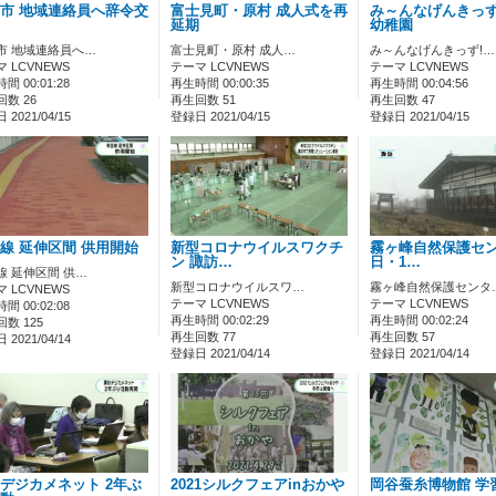
市 地域連絡員へ辞令交
富士見町・原村 成人式を再
み～んなげんきっず
延期
幼稚園
市 地域連絡員へ…
富士見町・原村 成人…
み～んなげんきっず!…
 LCVNEWS
テーマ LCVNEWS
テーマ LCVNEWS
間 00:01:28
再生時間 00:00:35
再生時間 00:04:56
数 26
再生回数 51
再生回数 47
2021/04/15
登録日 2021/04/15
登録日 2021/04/15
線 延伸区間 供用開始
新型コロナウイルスワクチ
霧ヶ峰自然保護セン
ン 諏訪…
日・1…
線 延伸区間 供…
新型コロナウイルスワ…
霧ヶ峰自然保護センタ
 LCVNEWS
テーマ LCVNEWS
テーマ LCVNEWS
間 00:02:08
再生時間 00:02:29
再生時間 00:02:24
数 125
再生回数 77
再生回数 57
2021/04/14
登録日 2021/04/14
登録日 2021/04/14
デジカメネット 2年ぶ
2021シルクフェアinおかや
岡谷蚕糸博物館 学