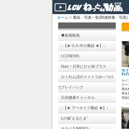
ホーム
> 番組・写真一覧(関連映像・写真)
◆新着動画
↓【★ O.A.中の番組 ★】↓
LCVNEWS
Nuts！日常にひと味プラス
セイ
れの
かくれんぼのイイトコみ―つけ
セイ
テーマ
た
プレイバック
再生時
再生回
日赤健康チャンネル
登録日 
↓【★ アーカイブ番組 ★】↓
Lの魂”えるたま”
キラリJUMPIES