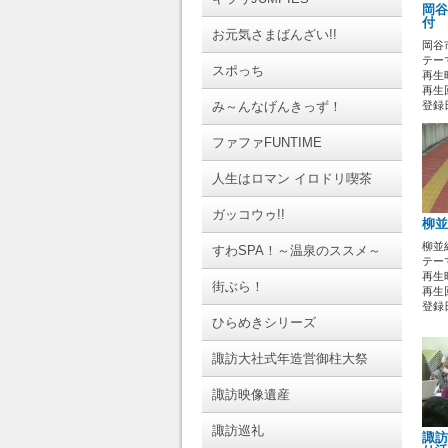
岡谷
付
お元気さまばんざい!!
岡谷
テーマ
スポっち
再生時
再生回
み～んなげんきっず！
登録日 
ファファFUNTIME
人生はロマン イロドリ喫茶
ガッコウゥ!!
柳並
柳並
すわSPA！～温泉のススメ～
テーマ
再生時
街ぶら！
再生回
登録日 
ひらめきシリーズ
諏訪大社式年造営御柱大祭
諏訪映像遺産
諏訪巡礼
諏訪