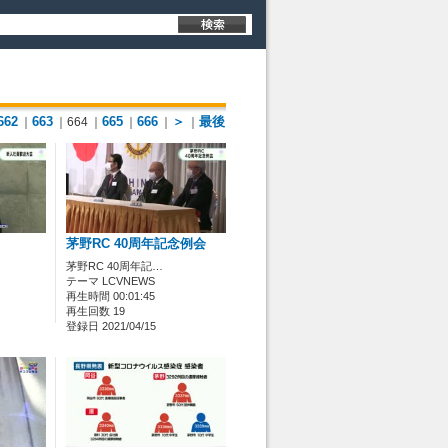
662
663
665
666
＞
最後
｜
｜664
｜
｜
｜
｜
茅野RC 40周年記念例会
茅野RC 40周年記…
テーマ LCVNEWS
再生時間 00:01:45
再生回数 19
登録日 2021/04/15