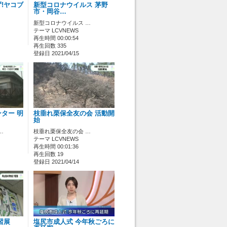
!ヤコブ
新型コロナウイルス 茅野
市・岡谷…
新型コロナウイルス …
テーマ LCVNEWS
再生時間 00:00:54
再生回数 335
登録日 2021/04/15
ター 明
枝垂れ栗保全友の会 活動開
始
…
枝垂れ栗保全友の会 …
テーマ LCVNEWS
再生時間 00:01:36
再生回数 19
登録日 2021/04/14
習展
塩尻市成人式 今年秋ごろに