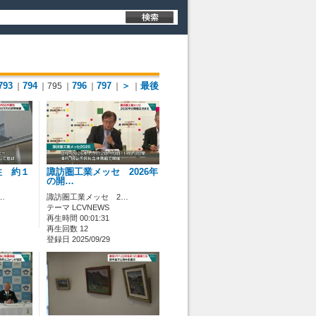
793
794
796
797
＞
最後
｜
｜795
｜
｜
｜
｜
性 約１
諏訪圏工業メッセ 2026年
の開…
…
諏訪圏工業メッセ 2…
テーマ LCVNEWS
再生時間 00:01:31
再生回数 12
登録日 2025/09/29