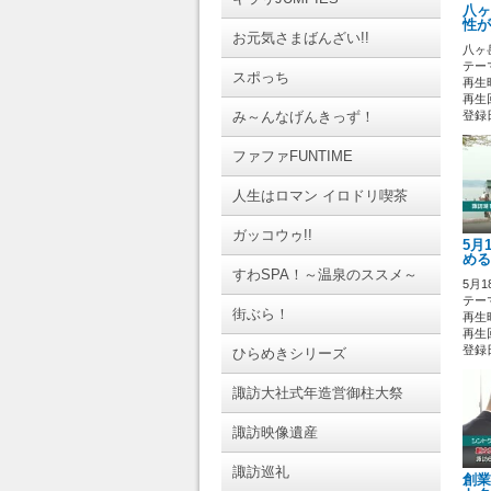
八ヶ
性が
お元気さまばんざい!!
八ヶ
テーマ
スポっち
再生時
再生回
み～んなげんきっず！
登録日 
ファファFUNTIME
人生はロマン イロドリ喫茶
ガッコウゥ!!
5月
める
すわSPA！～温泉のススメ～
5月
テーマ
街ぶら！
再生時
再生回
登録日 
ひらめきシリーズ
諏訪大社式年造営御柱大祭
諏訪映像遺産
諏訪巡礼
創業