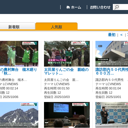
新着順
人気順
最初
＜
｜
｜
の農村舞台 槻木廻り
太田屋りんごの会 親睦の
諏訪郡内５０代男
「秋…
マレット…
６００万…
の農村舞台 槻木…
太田屋りんごの会 親…
諏訪郡内５０代男性 
 LCVNEWS
テーマ LCVNEWS
テーマ LCVNEWS
間 00:02:14
再生時間 00:01:50
再生時間 00:01:04
数 12
再生回数 12
再生回数 12
2025/10/06
登録日 2025/10/03
登録日 2025/10/01