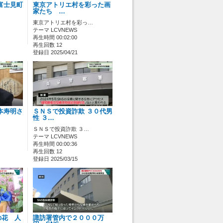
富士見町
東京アトリエ村を彩った画
家たち …
東京アトリエ村を彩っ…
テーマ LCVNEWS
再生時間 00:02:00
再生回数 12
登録日 2025/04/21
本寿明さ
ＳＮＳで投資詐欺 ３０代男
性 ３…
ＳＮＳで投資詐欺 ３…
テーマ LCVNEWS
再生時間 00:00:36
再生回数 12
登録日 2025/03/15
の花 人
諏訪署管内で２０００万