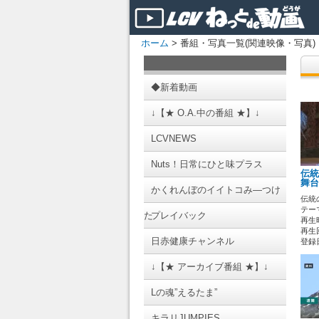
ホーム
> 番組・写真一覧(関連映像・写真)
◆新着動画
↓【★ O.A.中の番組 ★】↓
LCVNEWS
Nuts！日常にひと味プラス
伝統
舞台
かくれんぼのイイトコみ―つけ
伝統
テーマ
た
プレイバック
再生時
再生回
日赤健康チャンネル
登録日 
↓【★ アーカイブ番組 ★】↓
Lの魂”えるたま”
キラリJUMPIES