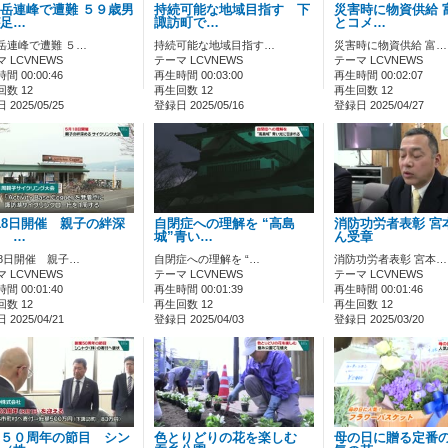
岳連峰で遭難 ５９歳男
持続可能な地域目指す 下
災害時に物資供給 
足…
諏訪町で…
とコメ…
岳連峰で遭難 ５…
持続可能な地域目指す…
災害時に物資供給 富…
 LCVNEWS
テーマ LCVNEWS
テーマ LCVNEWS
間 00:00:46
再生時間 00:03:00
再生時間 00:02:07
数 12
再生回数 12
再生回数 12
2025/05/25
登録日 2025/05/16
登録日 2025/04/27
18日開催 親子の絆深
自閉症への理解を “高島
消防功労者表彰 宮
 …
城”青い…
ん受章
18日開催 親子…
自閉症への理解を “…
消防功労者表彰 宮本…
 LCVNEWS
テーマ LCVNEWS
テーマ LCVNEWS
間 00:01:40
再生時間 00:01:39
再生時間 00:01:46
数 12
再生回数 12
再生回数 12
2025/04/21
登録日 2025/04/03
登録日 2025/03/20
５０周年の節目 シン
色とりどりの花を楽しむ
母の日に贈る定番