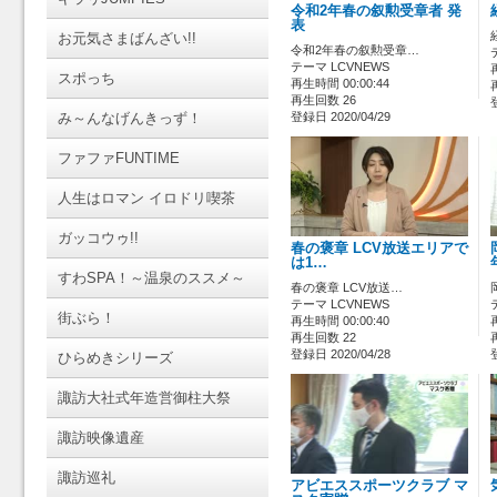
令和2年春の叙勲受章者 発
表
お元気さまばんざい!!
令和2年春の叙勲受章…
テーマ LCVNEWS
スポっち
再生時間 00:00:44
再生回数 26
み～んなげんきっず！
登録日 2020/04/29
ファファFUNTIME
人生はロマン イロドリ喫茶
ガッコウゥ!!
春の褒章 LCV放送エリアで
は1…
すわSPA！～温泉のススメ～
春の褒章 LCV放送…
テーマ LCVNEWS
街ぶら！
再生時間 00:00:40
再生回数 22
登録日 2020/04/28
ひらめきシリーズ
諏訪大社式年造営御柱大祭
諏訪映像遺産
諏訪巡礼
アビエススポーツクラブ マ