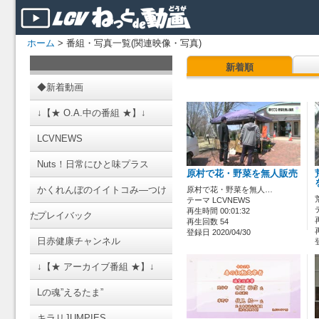
ホーム
> 番組・写真一覧(関連映像・写真)
新着順
◆新着動画
↓【★ O.A.中の番組 ★】↓
LCVNEWS
Nuts！日常にひと味プラス
原村で花・野菜を無人販売
かくれんぼのイイトコみ―つけ
原村で花・野菜を無人…
テーマ LCVNEWS
再生時間 00:01:32
た
プレイバック
再生回数 54
登録日 2020/04/30
日赤健康チャンネル
↓【★ アーカイブ番組 ★】↓
Lの魂”えるたま”
キラリJUMPIES