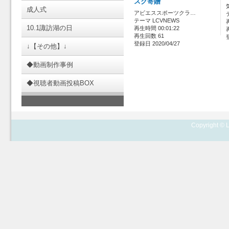
スク寄贈
成人式
アビエススポーツクラ…
テーマ LCVNEWS
10.1諏訪湖の日
再生時間 00:01:22
再生回数 61
登録日 2020/04/27
↓【その他】↓
◆動画制作事例
◆視聴者動画投稿BOX
Copyright © L