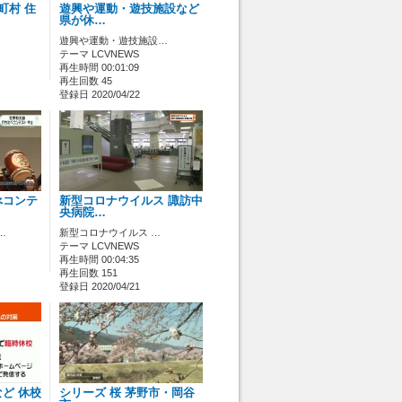
町村 住
遊興や運動・遊技施設など
県が休…
遊興や運動・遊技施設…
テーマ LCVNEWS
再生時間 00:01:09
再生回数 45
登録日 2020/04/22
べコンテ
新型コロナウイルス 諏訪中
央病院…
…
新型コロナウイルス …
テーマ LCVNEWS
再生時間 00:04:35
再生回数 151
登録日 2020/04/21
ど 休校
シリーズ 桜 茅野市・岡谷