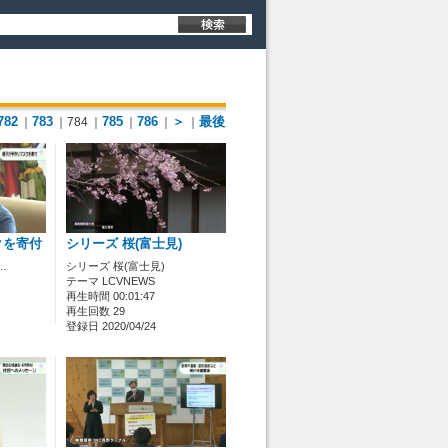
782
783
785
786
＞
最後
｜
｜784
｜
｜
｜
｜
クを寄付
シリーズ 桜(富士見)
…
シリーズ 桜(富士見)
テーマ LCVNEWS
再生時間 00:01:47
再生回数 29
登録日 2020/04/24