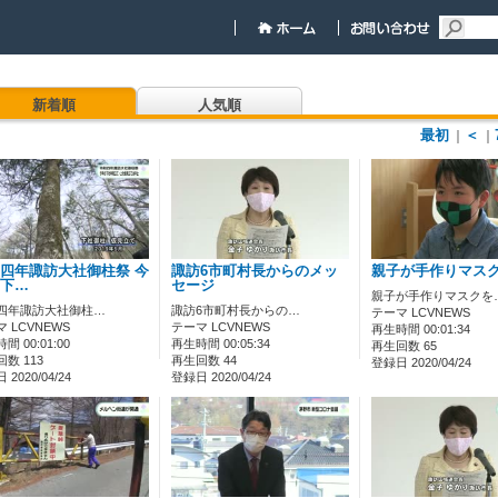
新着順
人気順
最初
＜
｜
｜
四年諏訪大社御柱祭 今
諏訪6市町村長からのメッ
親子が手作りマス
下…
セージ
親子が手作りマスクを
四年諏訪大社御柱…
諏訪6市町村長からの…
テーマ LCVNEWS
 LCVNEWS
テーマ LCVNEWS
再生時間 00:01:34
間 00:01:00
再生時間 00:05:34
再生回数 65
数 113
再生回数 44
登録日 2020/04/24
2020/04/24
登録日 2020/04/24