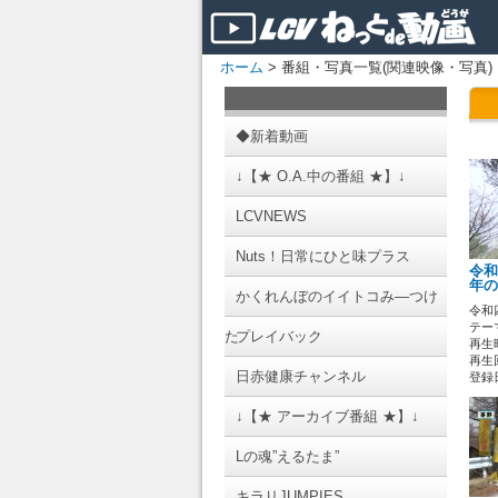
ホーム
> 番組・写真一覧(関連映像・写真)
◆新着動画
↓【★ O.A.中の番組 ★】↓
LCVNEWS
Nuts！日常にひと味プラス
令和
年の
かくれんぼのイイトコみ―つけ
令和
テーマ
た
プレイバック
再生時
再生回
日赤健康チャンネル
登録日 
↓【★ アーカイブ番組 ★】↓
Lの魂”えるたま”
キラリJUMPIES