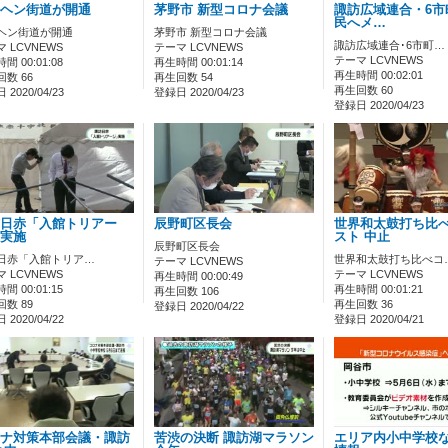
ヘン街道が開通
茅野市 新型コロナ会議
諏訪広域連合・6市
民へメ…
ヘン街道が開通
茅野市 新型コロナ会議
諏訪広域連合･6市町…
 LCVNEWS
テーマ LCVNEWS
テーマ LCVNEWS
間 00:01:08
再生時間 00:01:14
再生時間 00:02:01
数 66
再生回数 54
再生回数 60
2020/04/23
登録日 2020/04/23
登録日 2020/04/23
日赤「入館トリアー
辰野町区長会
世界和太鼓打ち比
実施
スト 中止
辰野町区長会
日赤「入館トリア…
世界和太鼓打ち比べコ
テーマ LCVNEWS
 LCVNEWS
テーマ LCVNEWS
再生時間 00:00:49
間 00:01:15
再生時間 00:01:21
再生回数 106
数 89
再生回数 36
登録日 2020/04/22
2020/04/22
登録日 2020/04/21
ナ対策本部会議・諏訪
苦渋の決断 諏訪湖マラソン
エリア内小中学校な