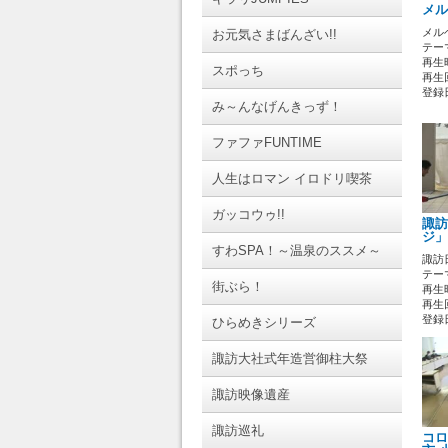
メル
メル
お元気さまばんざい!!
テーマ
再生時
スポっち
再生回
登録日 
み～んなげんきっず！
ファファFUNTIME
人生はロマン イロドリ喫茶
ガッコウゥ!!
諏訪
ジ」
すわSPA！～温泉のススメ～
諏訪
テーマ
街ぶら！
再生時
再生回
登録日 
ひらめきシリーズ
諏訪大社式年造営御柱大祭
諏訪映像遺産
諏訪巡礼
コロ