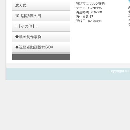
諏訪市にマスク寄贈
成人式
テーマ LCVNEWS
再生時間 00:02:00
10.1諏訪湖の日
再生回数 87
登録日 2020/04/16
↓【その他】↓
◆動画制作事例
◆視聴者動画投稿BOX
Copyright © L