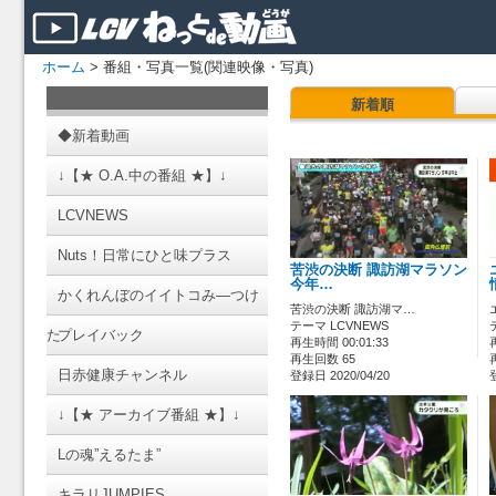
ホーム
> 番組・写真一覧(関連映像・写真)
新着順
◆新着動画
↓【★ O.A.中の番組 ★】↓
LCVNEWS
Nuts！日常にひと味プラス
苦渋の決断 諏訪湖マラソン
今年…
かくれんぼのイイトコみ―つけ
苦渋の決断 諏訪湖マ…
テーマ LCVNEWS
た
プレイバック
再生時間 00:01:33
再生回数 65
日赤健康チャンネル
登録日 2020/04/20
↓【★ アーカイブ番組 ★】↓
Lの魂”えるたま”
キラリJUMPIES