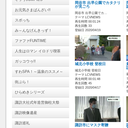
岡谷市 出早公園でカタクリ
が見ごろ
お元気さまばんざい!!
岡谷市 出早公園でカ…
テーマ LCVNEWS
スポっち
再生時間 00:01:24
再生回数 33
み～んなげんきっず！
登録日 2020/04/19
ファファFUNTIME
人生はロマン イロドリ喫茶
ガッコウゥ!!
城北小学校 登校日
城北小学校 登校日
すわSPA！～温泉のススメ～
テーマ LCVNEWS
再生時間 00:01:48
街ぶら！
再生回数 45
登録日 2020/04/17
ひらめきシリーズ
諏訪大社式年造営御柱大祭
諏訪映像遺産
諏訪巡礼
諏訪市にマスク寄贈