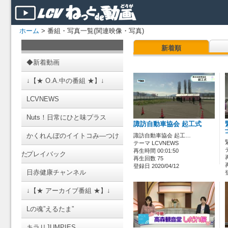
ホーム
> 番組・写真一覧(関連映像・写真)
新着順
◆新着動画
↓【★ O.A.中の番組 ★】↓
LCVNEWS
Nuts！日常にひと味プラス
諏訪自動車協会 起工式
かくれんぼのイイトコみ―つけ
諏訪自動車協会 起工…
テーマ LCVNEWS
再生時間 00:01:50
た
プレイバック
再生回数 75
登録日 2020/04/12
日赤健康チャンネル
↓【★ アーカイブ番組 ★】↓
Lの魂”えるたま”
キラリJUMPIES