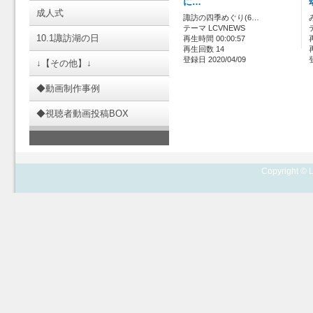
に…
成人式
諏訪の四季めぐり(6…
テーマ LCVNEWS
10.1諏訪湖の日
再生時間 00:00:57
再生回数 14
登録日 2020/04/09
↓【その他】↓
◆動画制作事例
◆視聴者動画投稿BOX
Copyright © L