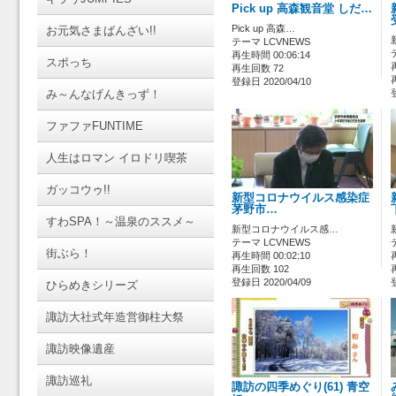
Pick up 高森観音堂 しだ…
Pick up 高森…
お元気さまばんざい!!
テーマ LCVNEWS
再生時間 00:06:14
スポっち
再生回数 72
登録日 2020/04/10
み～んなげんきっず！
ファファFUNTIME
人生はロマン イロドリ喫茶
ガッコウゥ!!
新型コロナウイルス感染症
茅野市…
すわSPA！～温泉のススメ～
新型コロナウイルス感…
テーマ LCVNEWS
街ぶら！
再生時間 00:02:10
再生回数 102
登録日 2020/04/09
ひらめきシリーズ
諏訪大社式年造営御柱大祭
諏訪映像遺産
諏訪巡礼
諏訪の四季めぐり(61) 青空