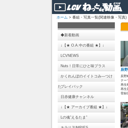
ホーム
> 番組・写真一覧(関連映像・写真)
◆新着動画
↓【★ O.A.中の番組 ★】↓
LCVNEWS
Nuts！日常にひと味プラス
辰野
かくれんぼのイイトコみ―つけ
辰野
テーマ
再生時
た
プレイバック
再生回
登録日 
日赤健康チャンネル
↓【★ アーカイブ番組 ★】↓
Lの魂”えるたま”
キラリJUMPIES