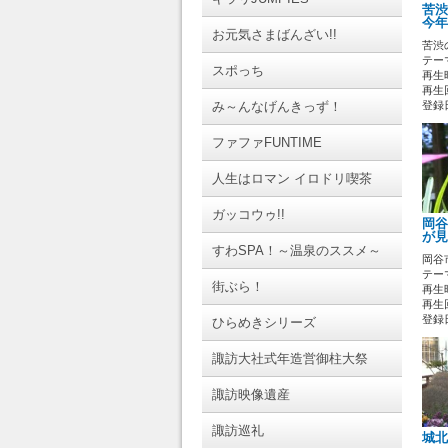
苦渋
今年
お元気さまばんざい!!
苦渋
テーマ
スポっち
再生時
再生回
み～んなげんきっず！
登録日 
ファファFUNTIME
人生はロマン イロドリ喫茶
ガッコウゥ!!
岡谷
が見
すわSPA！～温泉のススメ～
岡谷
テーマ
街ぶら！
再生時
再生回
登録日 
ひらめきシリーズ
諏訪大社式年造営御柱大祭
諏訪映像遺産
諏訪巡礼
城北