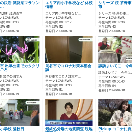
の決断 諏訪湖マラソン
エリア内小中学校など 休校
シリーズ 桜 茅野
…
情報
市
の決断 諏訪湖マ…
エリア内小中学校など…
シリーズ 桜 茅野市…
 LCVNEWS
テーマ LCVNEWS
テーマ LCVNEWS
間 00:01:33
再生時間 00:02:17
再生時間 00:02:38
数 65
再生回数 52
再生回数 43
2020/04/20
登録日 2020/04/20
登録日 2020/04/20
市 出早公園でカタクリ
岡谷市でコロナ対策本部会
諏訪よいてこ 今
ごろ
議
諏訪よいてこ 今年は
市 出早公園でカ…
岡谷市でコロナ対策本…
テーマ LCVNEWS
 LCVNEWS
テーマ LCVNEWS
再生時間 00:00:43
間 00:01:24
再生時間 00:01:33
再生回数 54
数 33
再生回数 51
登録日 2020/04/18
2020/04/19
登録日 2020/04/18
小学校 登校日
最終処分場の地質調査 現地
Pickup コロナに