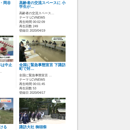
市・岡谷
高齢者の交流スペースに 小
学生が…
高齢者の交流スペース…
テーマ LCVNEWS
再生時間 00:02:09
再生回数 249
登録日 2020/04/19
年は中止
全国に緊急事態宣言 下諏訪
町で対…
…
全国に緊急事態宣言 …
テーマ LCVNEWS
再生時間 00:01:45
再生回数 53
登録日 2020/04/17
負ける
諏訪大社 御頭祭