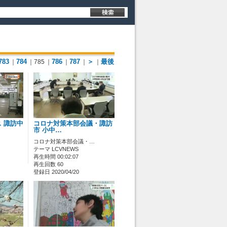
783
784
786
787
＞
最後
｜
｜785
｜
｜
｜
｜
 諏訪中
コロナ対策本部会議・諏訪
市 小中…
コロナ対策本部会議・…
テーマ LCVNEWS
再生時間 00:02:07
再生回数 60
登録日 2020/04/20