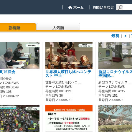
新着順
人気順
最初
＜
｜
｜
町区長会
世界和太鼓打ち比べコンテ
新型コロナウイルス
スト 中止
央病院…
町区長会
世界和太鼓打ち比べコ…
新型コロナウイルス …
 LCVNEWS
テーマ LCVNEWS
テーマ LCVNEWS
間 00:00:49
再生時間 00:01:21
再生時間 00:04:35
数 106
再生回数 36
再生回数 151
2020/04/22
登録日 2020/04/21
登録日 2020/04/21