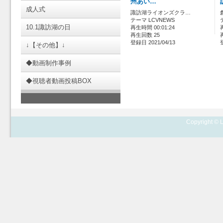
州あい…
成人式
諏訪湖ライオンズクラ…
テーマ LCVNEWS
10.1諏訪湖の日
再生時間 00:01:24
再生回数 25
登録日 2021/04/13
↓【その他】↓
◆動画制作事例
◆視聴者動画投稿BOX
Copyright © L