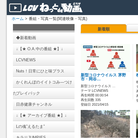
ホーム
> 番組・写真一覧(関連映像・写真)
新着順
◆新着動画
↓【★ O.A.中の番組 ★】↓
LCVNEWS
Nuts！日常にひと味プラス
新型コロナウイルス 茅野
市・岡谷…
かくれんぼのイイトコみ―つけ
新型コロナウイルス …
テーマ LCVNEWS
た
プレイバック
再生時間 00:00:54
再生回数 335
日赤健康チャンネル
登録日 2021/04/15
↓【★ アーカイブ番組 ★】↓
Lの魂”えるたま”
キラリJUMPIES