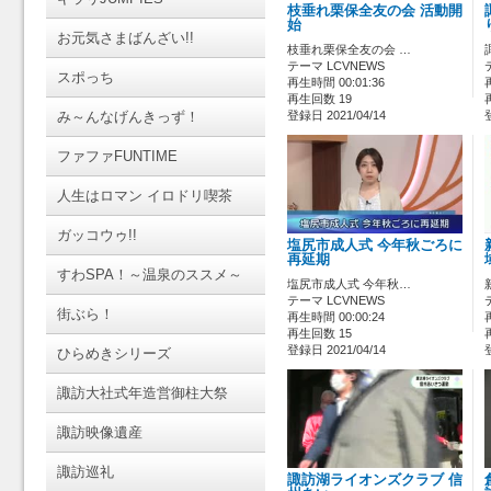
枝垂れ栗保全友の会 活動開
始
お元気さまばんざい!!
枝垂れ栗保全友の会 …
テーマ LCVNEWS
スポっち
再生時間 00:01:36
再生回数 19
み～んなげんきっず！
登録日 2021/04/14
ファファFUNTIME
人生はロマン イロドリ喫茶
ガッコウゥ!!
塩尻市成人式 今年秋ごろに
再延期
すわSPA！～温泉のススメ～
塩尻市成人式 今年秋…
テーマ LCVNEWS
街ぶら！
再生時間 00:00:24
再生回数 15
登録日 2021/04/14
ひらめきシリーズ
諏訪大社式年造営御柱大祭
諏訪映像遺産
諏訪巡礼
諏訪湖ライオンズクラブ 信