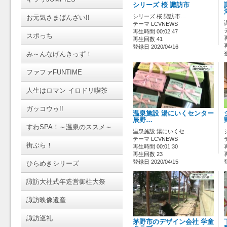
シリーズ 桜 諏訪市
シリーズ 桜 諏訪市…
お元気さまばんざい!!
テーマ LCVNEWS
再生時間 00:02:47
スポっち
再生回数 41
登録日 2020/04/16
み～んなげんきっず！
ファファFUNTIME
人生はロマン イロドリ喫茶
ガッコウゥ!!
温泉施設 湯にいくセンター
辰野…
すわSPA！～温泉のススメ～
温泉施設 湯にいくセ…
テーマ LCVNEWS
街ぶら！
再生時間 00:01:30
再生回数 23
登録日 2020/04/15
ひらめきシリーズ
諏訪大社式年造営御柱大祭
諏訪映像遺産
諏訪巡礼
茅野市のデザイン会社 学童