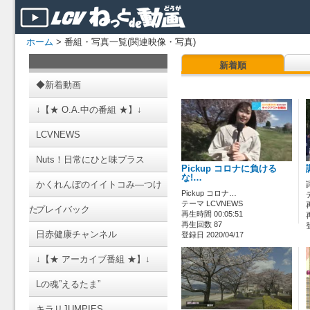
ホーム
> 番組・写真一覧(関連映像・写真)
新着順
◆新着動画
↓【★ O.A.中の番組 ★】↓
LCVNEWS
Nuts！日常にひと味プラス
Pickup コロナに負ける
な!…
かくれんぼのイイトコみ―つけ
Pickup コロナ…
テーマ LCVNEWS
た
プレイバック
再生時間 00:05:51
再生回数 87
日赤健康チャンネル
登録日 2020/04/17
↓【★ アーカイブ番組 ★】↓
Lの魂”えるたま”
キラリJUMPIES