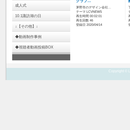
クラブ…
成人式
茅野市のデザイン会社…
テーマ LCVNEWS
10.1諏訪湖の日
再生時間 00:02:01
再生回数 46
登録日 2020/04/14
↓【その他】↓
◆動画制作事例
◆視聴者動画投稿BOX
Copyright © L